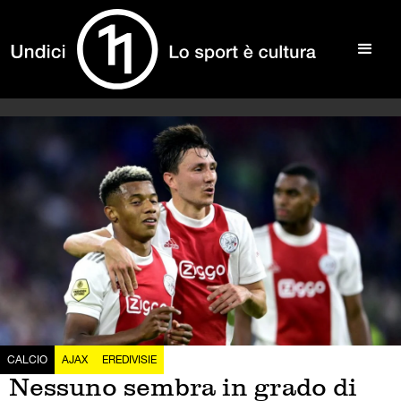
CALCIO
AJAX
EREDIVISIE
Nessuno sembra in grado di