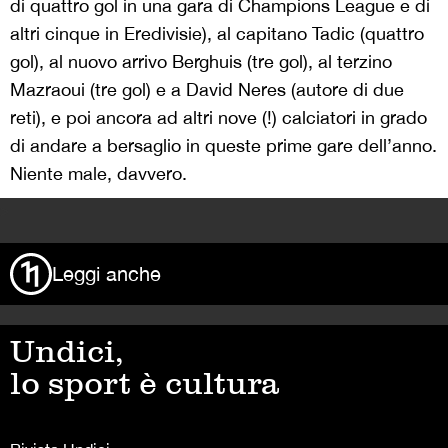
di quattro gol in una gara di Champions League e di
altri cinque in Eredivisie), al capitano Tadic (quattro
gol), al nuovo arrivo Berghuis (tre gol), al terzino
Mazraoui (tre gol) e a David Neres (autore di due
reti), e poi ancora ad altri nove (!) calciatori in grado
di andare a bersaglio in queste prime gare dell’anno.
Niente male, davvero.
>
Leggi anche
Undici,
lo sport è cultura