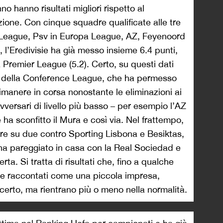
o hanno risultati migliori rispetto al
zione. Con cinque squadre qualificate alle tre
s League, Psv in Europa League, AZ, Feyenoord
 l’Eredivisie ha già messo insieme 6.4 punti,
a Premier League (5.2). Certo, su questi dati
e della Conference League, che ha permesso
imanere in corsa nonostante le eliminazioni ai
avversari di livello più basso – per esempio l’AZ
 ha sconfitto il Mura e così via. Nel frattempo,
gare su due contro Sporting Lisbona e Besiktas,
ha pareggiato in casa con la Real Sociedad e
rta. Si tratta di risultati che, fino a qualche
i e raccontati come una piccola impresa,
erto, ma rientrano più o meno nella normalità.