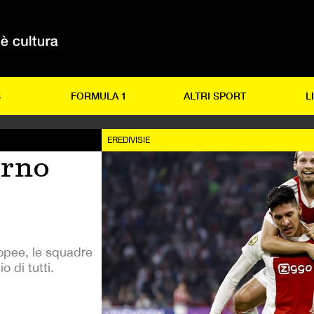
S
FORMULA 1
ALTRI SPORT
L
EREDIVISIE
orno
ropee, le squadre
o di tutti.