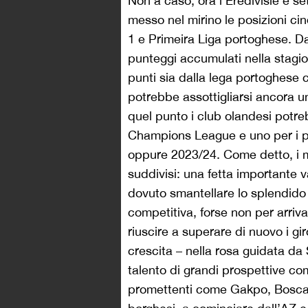
Non a caso, ora l’Eredivisie è s
messo nel mirino le posizioni ci
1 e Primeira Liga portoghese. D
punteggi accumulati nella stagion
punti sia dalla lega portoghese 
potrebbe assottigliarsi ancora u
quel punto i club olandesi potreb
Champions League e uno per i pre
oppure 2023/24. Come detto, i me
suddivisi: una fetta importante 
dovuto smantellare lo splendid
competitiva, forse non per arriv
riuscire a superare di nuovo i gir
crescita – nella rosa guidata d
talento di grandi prospettive c
promettenti come Gakpo, Boscag