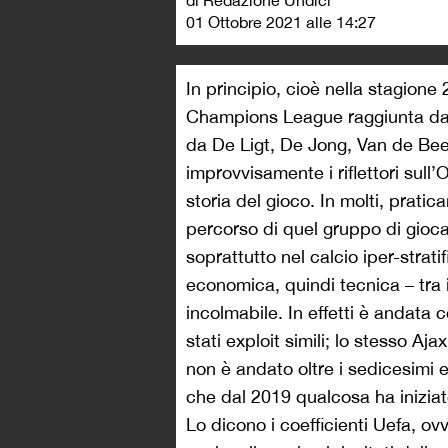
di Redazione Undici
01 Ottobre 2021 alle 14:27
In principio, cioè nella stagione 
Champions League raggiunta dal
da De Ligt, De Jong, Van de Beek
improvvisamente i riflettori sull’
storia del gioco. In molti, prati
percorso di quel gruppo di giocat
soprattutto nel calcio iper-strati
economica, quindi tecnica – tra i c
incolmabile. In effetti è andata 
stati exploit simili; lo stesso Aja
non è andato oltre i sedicesimi e
che dal 2019 qualcosa ha inizia
Lo dicono i coefficienti Uefa, ov