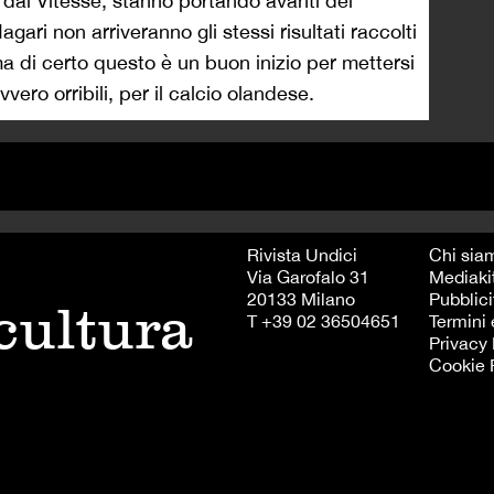
 dal Vitesse, stanno portando avanti dei
agari non arriveranno gli stessi risultati raccolti
a di certo questo è un buon inizio per mettersi
vero orribili, per il calcio olandese.
Rivista Undici
Chi sia
Via Garofalo 31
Mediaki
20133 Milano
Pubblici
 cultura
T +39 02 36504651
Termini 
Privacy 
Cookie 