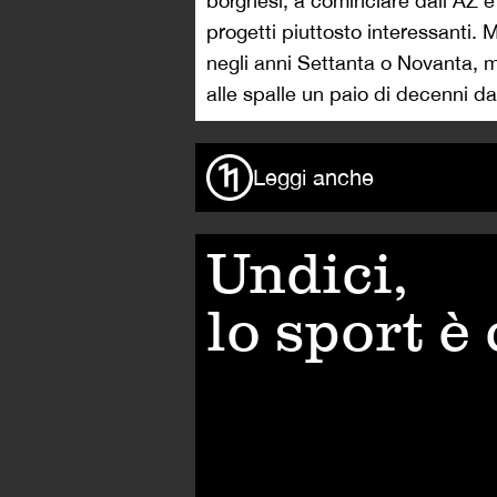
borghesi, a cominciare dall’AZ e
progetti piuttosto interessanti. M
negli anni Settanta o Novanta, m
alle spalle un paio di decenni dav
Leggi anche
Undici,
lo sport è