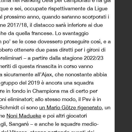
ettima nel Ranking Uefa per campionati e ha già
nque e sei, occupate rispettivamente da Ligue
al prossimo anno, quando saranno scorporati i
e 2017/18, il distacco sarà inferiore ai due
che da quella francese. Lo svantaggio
n po’ se le cose dovessero proseguire così, e a
bero ottenere due pass diretti per i gironi di
liminari – a partire dalla stagione 2022/23
riti di questa rinascita in corso vanno
va sicuramente all’Ajax, che nonostante abbia
o gruppo del 2019 è ancora una squadra
are in fondo in Champions ma di certo per
oni eliminatori; allo stesso modo, il Psv è in
a Schmidt ci sono
un Mario Götze rigenerato
, un
ome
Noni Madueke
e poi altri giocatori
li, Sangaré – e anche le squadre medio-