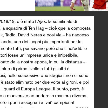
>
2018/19, c’è stato l’Ajax: la semifinale di
la squadra di Ten Hag – cioè quella composta
, Tadic, David Neres e così via – ha riacceso
Olanda, uno dei luoghi più importanti per la
camente tutti, pensavano però che l’incredibile
ori fosse un’impresa unica e irripetibile,
ficato della nostra epoca, in cui la distanza –
lub di primo livello e tutti gli altri è
così, nelle successive due stagioni non ci sono
x è stato eliminato per due volte ai gironi, e poi
 i quarti di Europa League. Il punto, però, è
to a muoversi e ad andare in maniera diversa.
vero i punti assegnati ai vari campionati