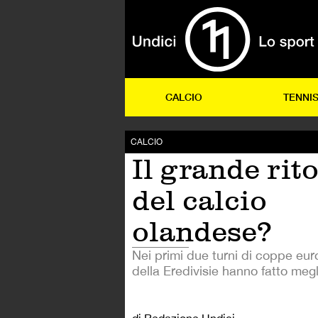
CALCIO
TENNI
CALCIO
Il grande rit
del calcio
olandese?
Nei primi due turni di coppe eu
della Eredivisie hanno fatto megli