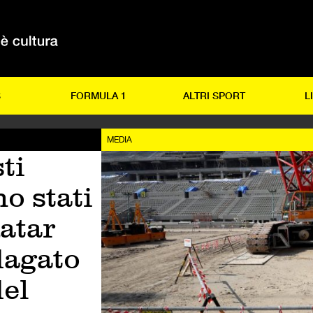
S
FORMULA 1
ALTRI SPORT
L
MEDIA
ti
o stati
Qatar
dagato
del