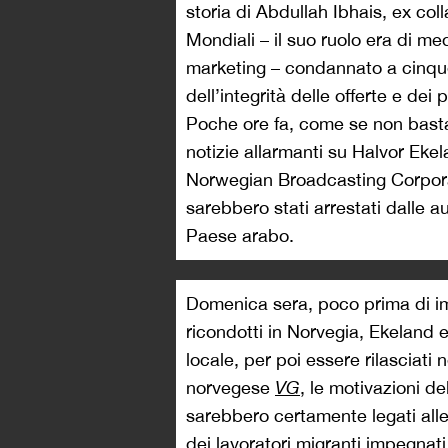
storia di Abdullah Ibhais, ex col
Mondiali – il suo ruolo era di m
marketing – condannato a cinque 
dell’integrità delle offerte e dei 
Poche ore fa, come se non basta
notizie allarmanti su Halvor Eke
Norwegian Broadcasting Corporat
sarebbero stati arrestati dalle a
Paese arabo.
Domenica sera, poco prima di im
ricondotti in Norvegia, Ekeland e
locale, per poi essere rilasciati
norvegese
VG
, le motivazioni d
sarebbero certamente legati alle 
dei lavoratori migranti impegnati