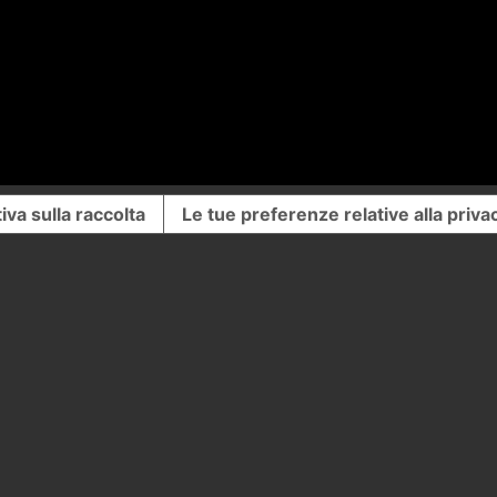
iva sulla raccolta
Le tue preferenze relative alla priva