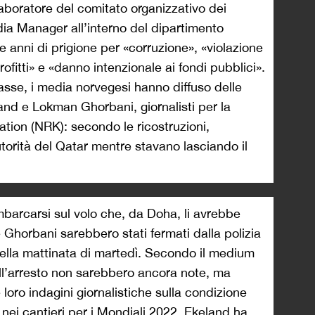
laboratore del comitato organizzativo dei
edia Manager all’interno del dipartimento
anni di prigione per «corruzione», «violazione
profitti» e «danno intenzionale ai fondi pubblici».
sse, i media norvegesi hanno diffuso delle
land e Lokman Ghorbani, giornalisti per la
ion (NRK): secondo le ricostruzioni,
utorità del Qatar mentre stavano lasciando il
barcarsi sul volo che, da Doha, li avrebbe
 Ghorbani sarebbero stati fermati dalla polizia
 nella mattinata di martedì. Secondo il medium
ell’arresto non sarebbero ancora note, ma
loro indagini giornalistiche sulla condizione
 nei cantieri per i Mondiali 2022. Ekeland ha