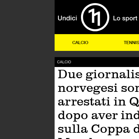
CALCIO
TENNI
CALCIO
Due giornalis
norvegesi son
arrestati in 
dopo aver in
sulla Coppa 