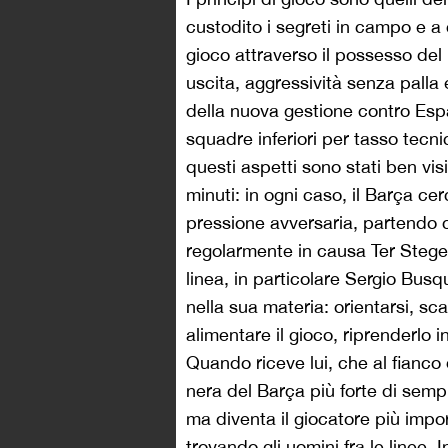
custodito i segreti in campo e a 
gioco attraverso il possesso del 
uscita, aggressività senza palla
della nuova gestione contro Espan
squadre inferiori per tasso tecn
questi aspetti sono stati ben visi
minuti: in ogni caso, il Barça ce
pressione avversaria, partendo c
regolarmente in causa Ter Stegen.
linea, in particolare Sergio Bus
nella sua materia: orientarsi, sca
alimentare il gioco, riprenderlo 
Quando riceve lui, che al fianco 
nera del Barça più forte di sempre
ma diventa il giocatore più impor
trovando gli uomini fra le linee. 