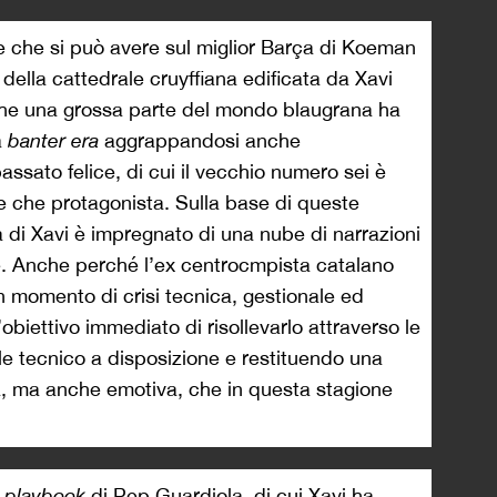
 che si può avere sul miglior Barça di Koeman
 della cattedrale cruyffiana edificata da Xavi
 che una grossa parte del mondo blaugrana ha
a
banter era
aggrappandosi anche
ssato felice, di cui il vecchio numero sei è
re che protagonista. Sulla base di queste
a di Xavi è impregnato di una nube di narrazioni
le. Anche perché l’ex centrocmpista catalano
n momento di crisi tecnica, gestionale ed
biettivo immediato di risollevarlo attraverso le
ale tecnico a disposizione e restituendo una
ica, ma anche emotiva, che in questa stagione
l
playbook
di Pep Guardiola, di cui Xavi ha