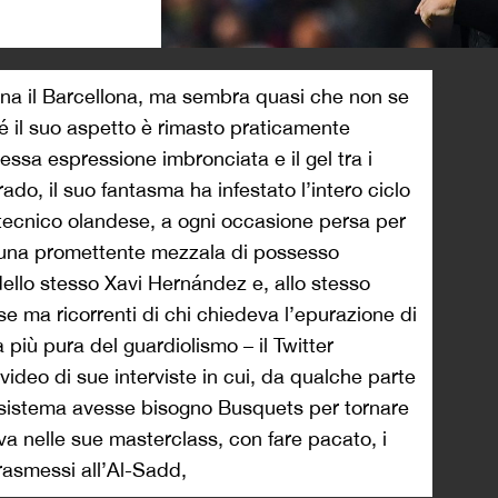
>
ena il Barcellona, ma sembra quasi che non se
é il suo aspetto è rimasto praticamente
tessa espressione imbronciata e il gel tra i
ado, il suo fantasma ha infestato l’intero ciclo
 tecnico olandese, a ogni occasione persa per
una promettente mezzala di possesso
dello stesso Xavi Hernández e, allo stesso
e ma ricorrenti di chi chiedeva l’epurazione di
 più pura del guardiolismo – il Twitter
 video di sue interviste in cui, da qualche parte
i sistema avesse bisogno Busquets per tornare
rava nelle sue masterclass, con fare pacato, i
trasmessi all’Al-Sadd,