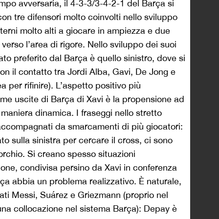
po avversaria, il 4-3-3/3-4-2-1 del Barça si
con tre difensori molto coinvolti nello sviluppo
terni molto alti a giocare in ampiezza e due
verso l’area di rigore. Nello sviluppo dei suoi
lato preferito dal Barça è quello sinistro, dove si
con il contatto tra Jordi Alba, Gavi, De Jong e
per rifinire). L’aspetto positivo più
rime uscite di Barça di Xavi è la propensione ad
n maniera dinamica. I fraseggi nello stretto
ccompagnati da smarcamenti di più giocatori:
 sulla sinistra per cercare il cross, ci sono
morchio. Si creano spesso situazioni
ione, condivisa persino da Xavi in conferenza
ça abbia un problema realizzativo. È naturale,
tati Messi, Suárez e Griezmann (proprio nel
na collocazione nel sistema Barça): Depay è