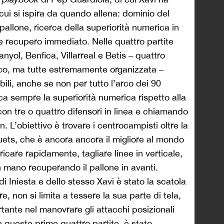
cui si ispira da quando allena: dominio del
pallone, ricerca della superiorità numerica in
 e recupero immediato. Nelle quattro partite
yol, Benfica, Villarreal e Betis – quattro
ico, ma tutte estremamente organizzata –
bili, anche se non per tutto l’arco dei 90
rca sempre la superiorità numerica rispetto alla
on tre o quattro difensori in linea e chiamando
 L’obiettivo è trovare i centrocampisti oltre la
quets, che è ancora ancora il migliore al mondo
ricare rapidamente, tagliare linee in verticale,
in mano recuperando il pallone in avanti.
di Iniesta e dello stesso Xavi è stato la scatola
, non si limita a tessere la sua parte di tela,
tante nel manovrare gli attacchi posizionali
In queste prime quattro partite, è stato