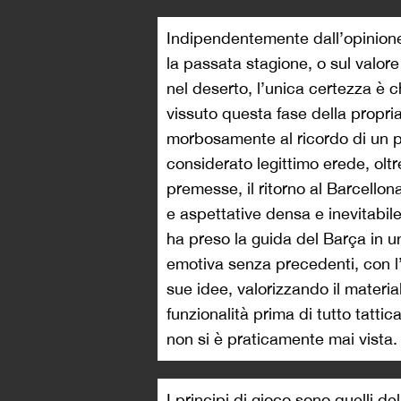
Indipendentemente dall’opinione
la passata stagione, o sul valore
nel deserto, l’unica certezza è
vissuto questa fase della propri
morbosamente al ricordo di un pa
considerato legittimo erede, olt
premesse, il ritorno al Barcellon
e aspettative densa e inevitabi
ha preso la guida del Barça in u
emotiva senza precedenti, con l’o
sue idee, valorizzando il materi
funzionalità prima di tutto tatt
non si è praticamente mai vista.
I principi di gioco sono quelli de