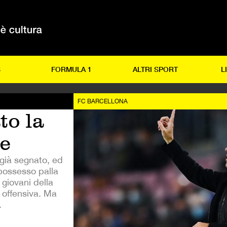
S
FORMULA 1
ALTRI SPORT
L
FC BARCELLONA
to la
e
 già segnato, ed
possesso palla
 giovani della
 offensiva. Ma
.