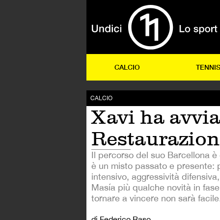
CALCIO
TENNI
CALCIO
Xavi ha avvia
Restaurazion
Il percorso del suo Barcellona è
è un misto passato e presente: 
intensivo, aggressività difensiva,
Masía più qualche novità in fase
tornare a vincere non sarà facile
di Federico Raso