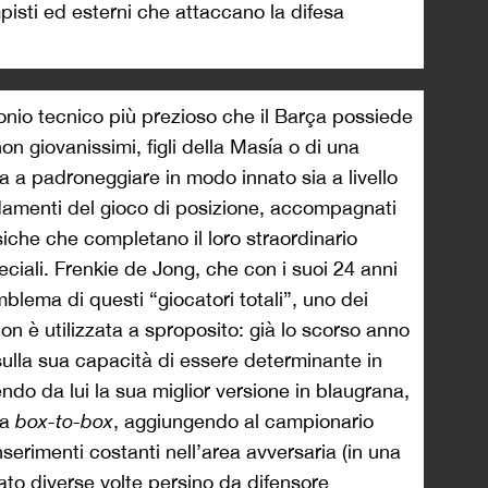
pisti ed esterni che attaccano la difesa
monio tecnico più prezioso che il Barça possiede
on giovanissimi, figli della Masía o di una
a a padroneggiare in modo innato sia a livello
ndamenti del gioco di posizione, accompagnati
isiche che completano il loro straordinario
peciali. Frenkie de Jong, che con i suoi 24 anni
emblema di questi “giocatori totali”, uno dei
on è utilizzata a sproposito: già lo scorso anno
lla sua capacità di essere determinante in
endo da lui la sua miglior versione in blaugrana,
ta
box-to-box
, aggiungendo al campionario
 inserimenti costanti nell’area avversaria (in una
cato diverse volte persino da difensore