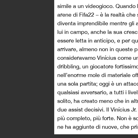
simile a un videogioco. Quando l
arene di Fifa22 – è la realtà che 
diventa imprendibile mentre gli
lui in campo, anche la sua cresc
essere letta in anticipo, e per q
arrivare, almeno non in queste pr
consideravamo Vinícius come un
dribbling, un giocatore fortissi
nell’enorme mole di materiale o
una sola partita; oggi è un atta
qualsiasi avversario, a tutti i liv
solito, ha creato meno che in alt
due assist decisivi. Il Vinícius 
più completo, più forte. Non è so
ne ha aggiunte di nuove, che pr