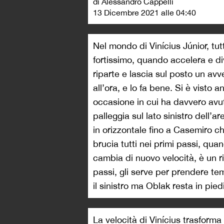
di Alessandro Cappelli
13 Dicembre 2021 alle 04:40
Nel mondo di Vinícius Júnior, tut
fortissimo, quando accelera e di
riparte e lascia sul posto un av
all’ora, e lo fa bene. Si è visto 
occasione in cui ha davvero avut
palleggia sul lato sinistro dell’ar
in orizzontale fino a Casemiro che
brucia tutti nei primi passi, qua
cambia di nuovo velocità, è un r
passi, gli serve per prendere te
il sinistro ma Oblak resta in piedi
La velocità di Vinícius trasforma 