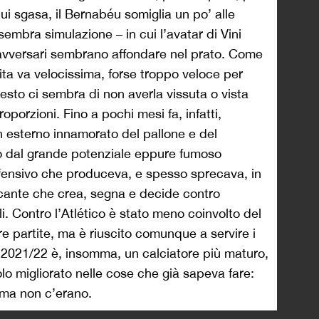
ui sgasa, il Bernabéu somiglia un po’ alle
sembra simulazione – in cui l’avatar di Vini
 avversari sembrano affondare nel prato. Come
ita va velocissima, forse troppo veloce per
uesto ci sembra di non averla vissuta o vista
oporzioni. Fino a pochi mesi fa, infatti,
 esterno innamorato del pallone e del
mo dal grande potenziale eppure fumoso
ffensivo che produceva, e spesso sprecava, in
ccante che crea, segna e decide contro
elli. Contro l’Atlético è stato meno coinvolto del
re partite, ma è riuscito comunque a servire i
Jr. 2021/22 è, insomma, un calciatore più maturo,
lo migliorato nelle cose che già sapeva fare:
ima non c’erano.