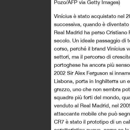
Pozo/AFP via Getty Images)
Vinícius è stato acquistato nel 
successiva, quando è diventato m
Real Madrid ha perso Cristiano R
secolo. Un ideale passaggio di 
corso, perché il brand Vinícius v
settori, ma il percorso di crescit
portoghese ha ancora più senso ri
2002 Sir Alex Ferguson si innamo
Lisbona, porta in Inghilterra un
grezzo, uno che non sembra poter
squadre più forti del mondo, q
venduto al Real Madrid, nel 200
attaccante mobile che può segnar
CR7 è stato il prototipo di un c
caratteristica nuova, come se la