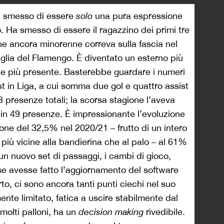
 ha smesso di essere
solo
una pura espressione
mo. Ha smesso di essere il ragazzino dei primi tre
he ancora minorenne correva sulla fascia nel
glia del Flamengo. È diventato un esterno più
e più presente. Basterebbe guardare i numeri
st in Liga, a cui somma due gol e quattro assist
 presenze totali; la scorsa stagione l’aveva
t in 49 presenze. È impressionante l’evoluzione
ione del 32,5% nel 2020/21 – frutto di un intero
 più vicine alla bandierina che al palo – al 61%
un nuovo set di passaggi, i cambi di gioco,
 se avesse fatto l’aggiornamento del software
o, ci sono ancora tanti punti ciechi nel suo
ente limitato, fatica a uscire stabilmente dal
olti palloni, ha un
decision making
rivedibile.