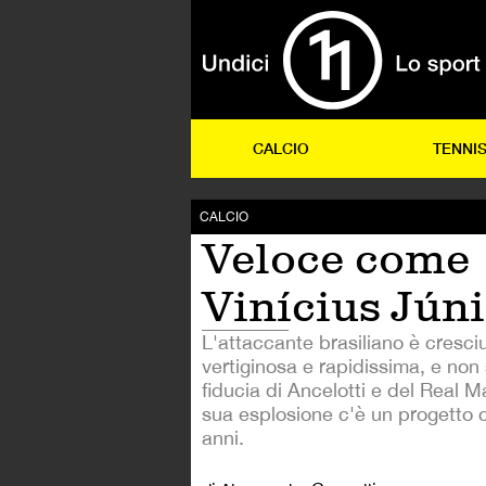
CALCIO
TENNI
CALCIO
Veloce come
Vinícius Jún
L'attaccante brasiliano è cresci
vertiginosa e rapidissima, e non 
fiducia di Ancelotti e del Real Ma
sua esplosione c'è un progetto 
anni.