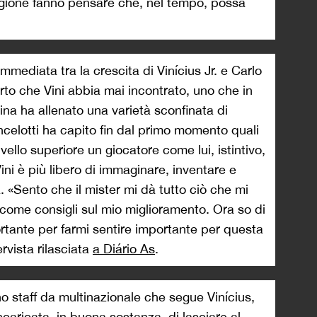
agione fanno pensare che, nel tempo, possa
mmediata tra la crescita di Vinícius Jr. e Carlo
erto che Vini abbia mai incontrato, uno che in
hina ha allenato una varietà sconfinata di
Ancelotti ha capito fin dal primo momento quali
vello superiore un giocatore come lui, istintivo,
ini è più libero di immaginare, inventare e
à. «Sento che il mister mi dà tutto ciò che mi
e come consigli sul mio miglioramento. Ora so di
rtante per farmi sentire importante per questa
rvista rilasciata
a Diário As
.
no staff da multinazionale che segue Vinícius,
caricata, in buona sostanza, di lasciare al