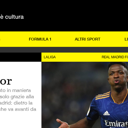
S
FORMULA 1
ALTRI SPORT
L
LALIGA
REAL MADRID F
ior
uto in maniera
solo grazie alla
drid: dietro la
che va avanti da