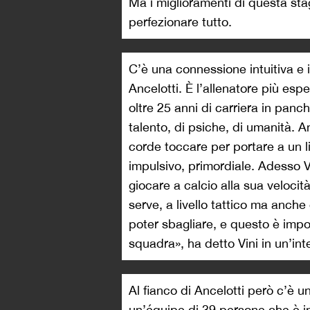
Ma i miglioramenti di questa st
perfezionare tutto.
C’è una connessione intuitiva e i
Ancelotti. È l’allenatore più esp
oltre 25 anni di carriera in panc
talento, di psiche, di umanità. 
corde toccare per portare a un li
impulsivo, primordiale. Adesso V
giocare a calcio alla sua velocit
serve, a livello tattico ma anch
poter sbagliare, e questo è impo
squadra», ha detto Vini in un’inte
Al fianco di Ancelotti però c’è u
un’équipe di 39 persone
che è in