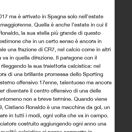
2017 ma è arrivato in Spagna solo nell’estate
aggiorenne. Quella è anche l’estate in cui il
onaldo, la sua stella più grande di questo
testimone che in un certo senso è ancora in
ale una frazione di CR7, nel calcio come in altri
a va in quella direzione. Il paragone con il
leggendo la sua traiettoria calcistica: nel
ra di una brillante promessa dello Sporting
 esterno offensivo 17enne, talentuoso ma ancora
 diventare il centro offensivo di una delle
uantomeno non a breve termine. Quando viene
9, Cistiano Ronaldo è una macchina da gol, un
e in tutti i modi, ogni volta che va in campo.
alciatore costruito aggiungendo ogni anno una
 qualità calcistica si possa comporre in