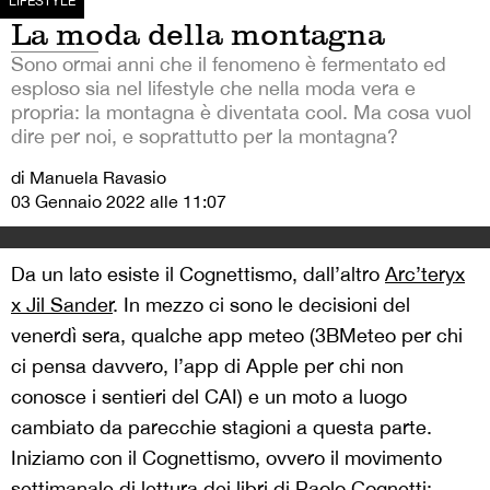
LIFESTYLE
La moda della montagna
Sono ormai anni che il fenomeno è fermentato ed
esploso sia nel lifestyle che nella moda vera e
propria: la montagna è diventata cool. Ma cosa vuol
dire per noi, e soprattutto per la montagna?
di Manuela Ravasio
03 Gennaio 2022 alle 11:07
Da un lato esiste il Cognettismo, dall’altro
Arc’teryx
x Jil Sander
. In mezzo ci sono le decisioni del
venerdì sera, qualche app meteo (3BMeteo per chi
ci pensa davvero, l’app di Apple per chi non
conosce i sentieri del CAI) e un moto a luogo
cambiato da parecchie stagioni a questa parte.
Iniziamo con il Cognettismo, ovvero il movimento
settimanale di lettura dei libri di Paolo Cognetti: