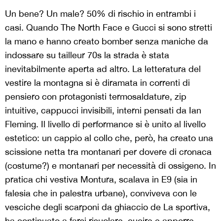
Un bene? Un male? 50% di rischio in entrambi i
casi. Quando The North Face e Gucci si sono stretti
la mano e hanno creato bomber senza maniche da
indossare su tailleur 70s la strada è stata
inevitabilmente aperta ad altro. La letteratura del
vestire la montagna si è diramata in correnti di
pensiero con protagonisti termosaldature, zip
intuitive, cappucci invisibili, interni pensati da Ian
Fleming. Il livello di performance si è unito al livello
estetico: un cappio al collo che, però, ha creato una
scissione netta tra montanari per dovere di cronaca
(costume?) e montanari per necessità di ossigeno. In
pratica chi vestiva Montura, scalava in E9 (sia in
falesia che in palestra urbane), conviveva con le
vesciche degli scarponi da ghiaccio de La sportiva,
ha continuato a farsi risuolare, cucire e apporre