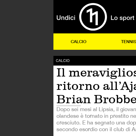
CALCIO
TENNI
CALCIO
Il meraviglio
ritorno all’Aj
Brian Brobb
Dopo sei mesi al Lipsia, il giov
olandese è tornato in prestito ne
cresciuto. E ha segnato una dop
secondo esordio con il club di