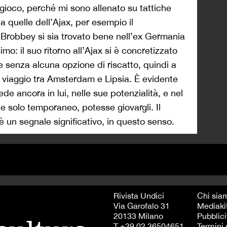
gioco, perché mi sono allenato su tattiche
 quelle dell’Ajax, per esempio il
Brobbey si sia trovato bene nell’ex Germania
o: il suo ritorno all’Ajax si è concretizzato
 e senza alcuna opzione di riscatto, quindi a
l viaggio tra Amsterdam e Lipsia. È evidente
de ancora in lui, nelle sue potenzialità, e nel
e solo temporaneo, potesse giovargli. Il
è un segnale significativo, in questo senso.
Rivista Undici
Chi sia
Via Garofalo 31
Mediaki
20133 Milano
Pubblici
T +39 02 36504651
Termini 