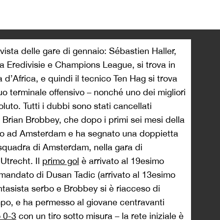
>
 vista delle gare di gennaio: Sébastien Haller,
ra Eredivisie e Champions League, si trova in
’Africa, e quindi il tecnico Ten Hag si trova
uo terminale offensivo – nonché uno dei migliori
luto. Tutti i dubbi sono stati cancellati
Brian Brobbey, che dopo i primi sei mesi della
nato ad Amsterdam e ha segnato una doppietta
squadra di Amsterdam, nella gara di
Utrecht. Il
primo gol
è arrivato al 19esimo
omandato di Dusan Tadic (arrivato al 13esimo
fantasista serbo e Brobbey si è riacceso di
po, e ha permesso al giovane centravanti
o 0-3
con un tiro sotto misura – la rete iniziale è