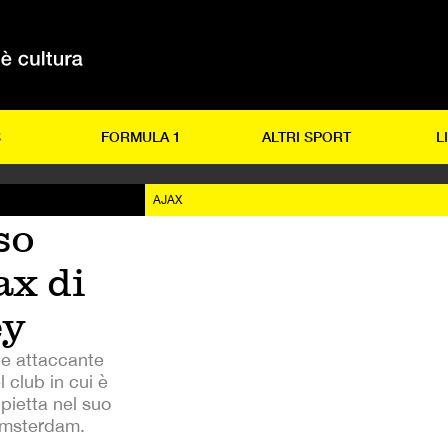
S
FORMULA 1
ALTRI SPORT
L
AJAX
so
ax di
ey
ane attaccante
l club in cui è
pietta nel suo
 Amsterdam.