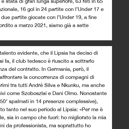
è stata di gran lunga superiore, 63 reti in 65
azionale, 16 gol in 24 partite con l’Under 17 e
 due partite giocate con l’Under 19, a fine
sordito a marzo 2021, siamo già a sette
n talento evidente, che il Lipsia ha deciso di
i fa, il club tedesco è riuscito a sottrarlo
nza del contratto. In Germania, però, il
affrontare la concorrenza di compagni di
rimi tra tutti André Silva e Nkunku, ma anche
fensivi come Szoboszlai e Dani Olmo. Nonostante
250′ spalmati in 14 presenze complessive),
o tanto nel suo periodo al Lipsia: «Per me è
, sia in campo che fuori: ho migliorato la mia
ini da professionista, ma soprattutto ho