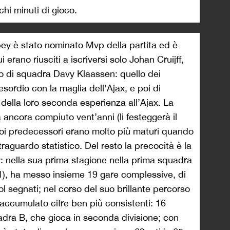
hi minuti di gioco.
bey è stato nominato Mvp della partita ed è
 erano riusciti a iscriversi solo Johan Cruijff,
o di squadra Davy Klaassen: quello dei
esordio con la maglia dell’Ajax, e poi di
 della loro seconda esperienza all’Ajax. La
ancora compiuto vent’anni (li festeggerà il
suoi predecessori erano molto più maturi quando
raguardo statistico. Del resto la precocità è la
: nella sua prima stagione nella prima squadra
/21), ha messo insieme 19 gare complessive, di
gol segnati; nel corso del suo brillante percorso
 accumulato cifre ben più consistenti: 16
adra B, che gioca in seconda divisione; con