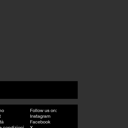
mo
Follow us on:
t
Instagram
tà
Facebook
e condizioni
X