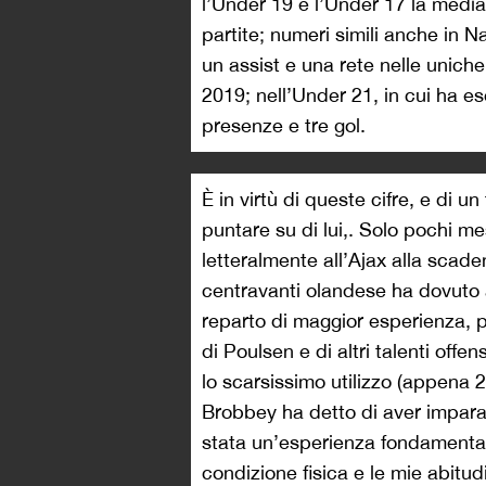
l’Under 19 e l’Under 17 la media 
partite; numeri simili anche in N
un assist e una rete nelle uniche
2019; nell’Under 21, in cui ha e
presenze e tre gol.
È in virtù di queste cifre, e di u
puntare su di lui,. Solo pochi mes
letteralmente all’Ajax alla scade
centravanti olandese ha dovuto 
reparto di maggior esperienza, p
di Poulsen e di altri talenti of
lo scarsissimo utilizzo (appena 
Brobbey ha detto di aver imparat
stata un’esperienza fondamentale
condizione fisica e le mie abitud