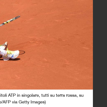
toli ATP in singolare, tutti su terra rossa, su
go/AFP via Getty Images)