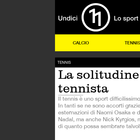
CALCIO
TENNI
TENNIS
La solitudine
tennista
Il tennis è uno sport difficilissi
In tanti se ne sono accorti grazie
esternazioni di Naomi Osaka e di 
Nadal, ma anche Nick Kyrgios, m
di quanto possa sembrare talvol