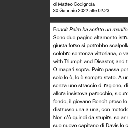
di Matteo Codignola
30 Gennaio 2022 alle 02:23
B
enoît Paire ha scritto un manif
Sono due pagine altamente istrutt
giusta forse si potrebbe scalpell
celebre sentenza vittoriana, e va
with Triumph and Disaster, and t
O magari sopra. Paire passa per 
solo lo è, lo è sempre stato. A
senza uno straccio di ragione, di
allora insisteva parecchio, sicu
fondo, il giovane Benoît prese l
distrusse una a una, con metod
Non c’è quindi da stupirsi se an
suo nuovo capitano di Davis lo ch