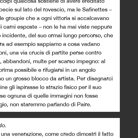
 colpi qualcosa sostiene di avere ereditato
ecie sul lato del rovescio, ma le Safinettes –
le groupie che a ogni vittoria si accalcavano
di carni esposte – non le ha mai viste neppure
ico incidente, del suo ormai lungo percorso, che
. Ora ad esempio sappiamo a cosa vadano
ni, una via crucis di partite perse contro
ori, abbandoni, multe per scarso impegno: al
prima possibile e rifugiarsi in un angolo
ino un grosso blocco da artista. Per disegnarci
 gli ispirasse lo strazio fisico per il suo
se ognuna di quelle immagini non fosse
gio, non staremmo parlando di Paire.
do.
una venerazione, come credo dimostri il fatto