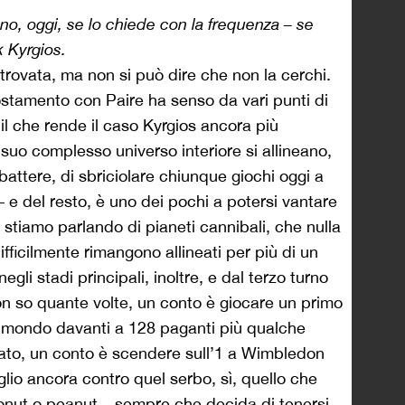
no, oggi, se lo chiede con la frequenza – se
k Kyrgios.
 trovata, ma non si può dire che non la cerchi.
ostamento con Paire ha senso da vari punti di
il che rende il caso Kyrgios ancora più
suo complesso universo interiore si allineano,
i battere, di sbriciolare chiunque giochi oggi a
– e del resto, è uno dei pochi a potersi vantare
e stiamo parlando di pianeti cannibali, che nulla
difficilmente rimangono allineati per più di un
gli stadi principali, inoltre, e dal terzo turno
non so quante volte, un conto è giocare un primo
l mondo davanti a 128 paganti più qualche
to, un conto è scendere sull’1 a Wimbledon
lio ancora contro quel serbo, sì, quello che
onut o peanut – sempre che decida di tenersi