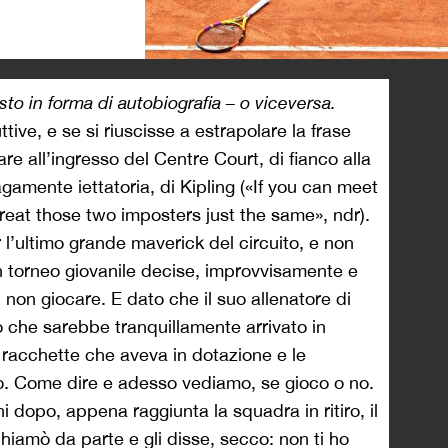
>
esto in forma di autobiografia – o viceversa.
ive, e se si riuscisse a estrapolare la frase
are all’ingresso del Centre Court, di fianco alla
gamente iettatoria, di Kipling («If you can meet
reat those two imposters just the same», ndr).
l’ultimo grande maverick del circuito, e non
 un torneo giovanile decise, improvvisamente e
 non giocare. E dato che il suo allenatore di
ro che sarebbe tranquillamente arrivato in
e racchette che aveva in dotazione e le
o. Come dire e adesso vediamo, se gioco o no.
ni dopo, appena raggiunta la squadra in ritiro, il
iamò da parte e gli disse, secco: non ti ho