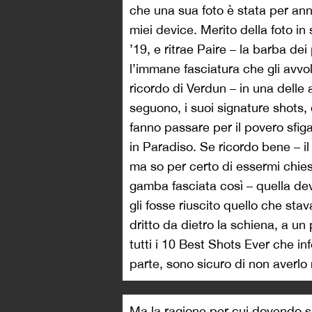
che una sua foto è stata per an
miei device. Merito della foto in 
’19, e ritrae Paire – la barba dei
l’immane fasciatura che gli avv
ricordo di Verdun – in una dell
seguono, i suoi signature shots, q
fanno passare per il povero sfig
in Paradiso. Se ricordo bene – il
ma so per certo di essermi chie
gamba fasciata così – quella de
gli fosse riuscito quello che sta
dritto da dietro la schiena, a un 
tutti i 10 Best Shots Ever che 
parte, sono sicuro di non averlo 
Ma la ragione per cui dovendo spi