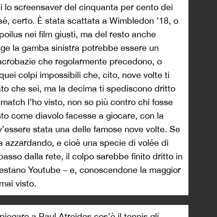
ni lo screensaver del cinquanta per cento dei
sé, certo. È stata scattata a Wimbledon ’18, o
 poilus nei film giusti, ma del resto anche
olge la gamba sinistra potrebbe essere un
e acrobazie che regolarmente precedono, o
uei colpi impossibili che, cito, nove volte ti
ato che sei, ma la decima ti spediscono dritto
 match l’ho visto, non so più contro chi fosse
sto come diavolo facesse a giocare, con la
v’essere stata una delle famose nove volte. Se
va azzardando, e cioè una specie di volée di
passo dalla rete, il colpo sarebbe finito dritto in
infestano Youtube – e, conoscendone la maggior
mai visto.
egare a Paul Atreides cos’è il tennis gli