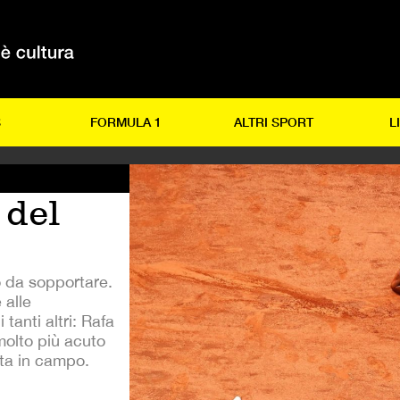
S
FORMULA 1
ALTRI SPORT
L
 del
mo da sopportare.
 alle
tanti altri: Rafa
olto più acuto
ta in campo.