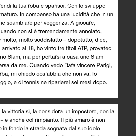
endi la tua roba e sparisci. Con lo sviluppo
ù maturo. In compenso ha una lucidità che in un
che scambiare per veggenza. A giocare,
 (quando non si è tremendamente annoiato,
è molto, molto soddisfatto – dopotutto, dice,
 arrivato al 18, ho vinto tre titoli ATP, provateci
uno Slam, ma per portarsi a casa uno Slam
ersa da me. Quando vedo Rafa vincere Parigi,
’erba, mi chiedo cos’abbia che non va. Io
aggio, e di tennis ne riparlerei sei mesi dopo.
a vittoria sì, la considera un impostore, con la
– e anche col rimpianto. Il più amaro è non
no in fondo la strada segnata dal suo idolo