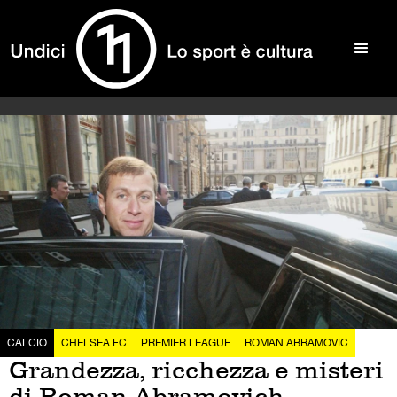
CALCIO
CHELSEA FC
PREMIER LEAGUE
ROMAN ABRAMOVIC
Grandezza, ricchezza e misteri
di Roman Abramovich