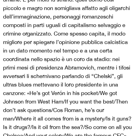
piccolo e magro non somigliava affatto agli oligarchi
dell’immaginazione, personaggi romanzeschi
composti in parti uguali di capitalismo selvaggio e
crimine organizzato. Come spesso capita, il modo
migliore per spiegare l’opinione pubblica calcistica
in un dato momento nel tempo e a una certa
coordinata nello spazio è un coro da stadio: nei
primi mesi di presidenza Abramovich, mentre i tifosi
avversari li schernivano parlando di “Chelski”, gli
ultras blues mettevano il loro presidente in una
canzone: «He’s got Verón in his pocket/We got
Johnson from West Ham/If you want the best/Then
don’t ask questions/Cos Roman, he’s our
man/Where it all comes from is a mystery/Is it guns?
Is it drugs?/Is it oil from the sea?/So come on all you
Chelsea/And your celery/We are the famous CFC».