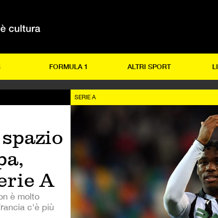
S
FORMULA 1
ALTRI SPORT
L
SERIE A
 spazio
pa,
erie A
non è molto
rancia c'è più