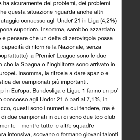
A ha sicuramente dei problemi, dei problemi
che questa situazione riguarda anche altri
nutaggio concesso agli Under 21 in Liga (4,2%)
ppena superiore. Insomma, sarebbe azzardato
e e pensare che un delta di zerovirgola possa
 capacità di rifornire la Nazionale, senza
 (soprattutto) la Premier League sono le due
 che la Spagna e l’Inghilterra sono arrivate in
 Europei. Insomma, la ritrosia a dare spazio e
istica dei campionati più importanti.
p in Europa, Bundesliga e Ligue 1 fanno un po’
o concesso agli Under 21 è pari al 7,1%, in
Ecco, questi sono i numeri a cui tendere, ma è
di due campionati in cui ci sono due top club
amente – mentre tutte le altre squadre
ra intensiva, scovano e formano giovani talenti