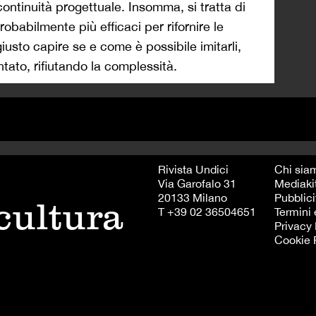
ontinuità progettuale. Insomma, si tratta di
probabilmente più efficaci per rifornire le
iusto capire se e come è possibile imitarli,
tato, rifiutando la complessità.
Rivista Undici
Chi sia
Via Garofalo 31
Mediaki
20133 Milano
Pubblici
 cultura
T +39 02 36504651
Termini 
Privacy 
Cookie 