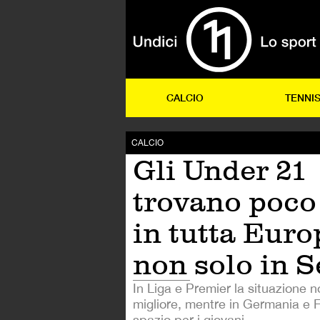
CALCIO
TENNI
CALCIO
Gli Under 21
trovano poco
in tutta Euro
non solo in S
In Liga e Premier la situazione 
migliore, mentre in Germania e F
spazio per i giovani.