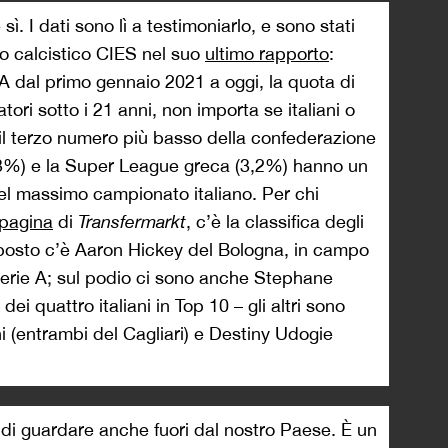
. I dati sono lì a testimoniarlo, e sono stati
rio calcistico CIES nel suo
ultimo rapporto
:
 A dal primo gennaio 2021 a oggi, la quota di
tori sotto i 21 anni, non importa se italiani o
È il terzo numero più basso della confederazione
2,3%) e la Super League greca (3,2%) hanno un
 del massimo campionato italiano. Per chi
pagina
di
Transfermarkt
, c’è la classifica degli
o posto c’è Aaron Hickey del Bologna, in campo
Serie A; sul podio ci sono anche Stephane
ei quattro italiani in Top 10 – gli altri sono
 (entrambi del Cagliari) e Destiny Udogie
 di guardare anche fuori dal nostro Paese. È un