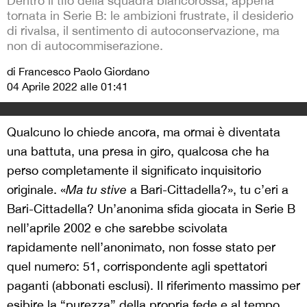
Dentro il tifo della squadra biancorossa, appena
tornata in Serie B: le ambizioni frustrate, il desiderio
di rivalsa, il sentimento di autoconservazione, ma
non di autocommiserazione.
di Francesco Paolo Giordano
04 Aprile 2022 alle 01:41
Qualcuno lo chiede ancora, ma ormai è diventata
una battuta, una presa in giro, qualcosa che ha
perso completamente il significato inquisitorio
originale. «
Ma tu stive
a Bari-Cittadella?», tu c’eri a
Bari-Cittadella? Un’anonima sfida giocata in Serie B
nell’aprile 2002 e che sarebbe scivolata
rapidamente nell’anonimato, non fosse stato per
quel numero: 51, corrispondente agli spettatori
paganti (abbonati esclusi). Il riferimento massimo per
esibire la “purezza” della propria fede e al tempo