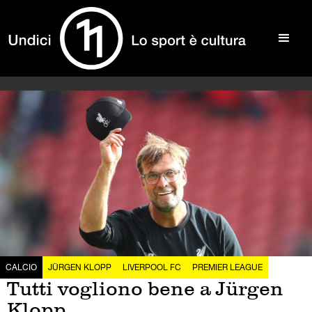
CALCIO
JÜRGEN KLOPP
LIVERPOOL FC
PREMIER LEAGUE
Tutti vogliono bene a Jürgen
Klopp