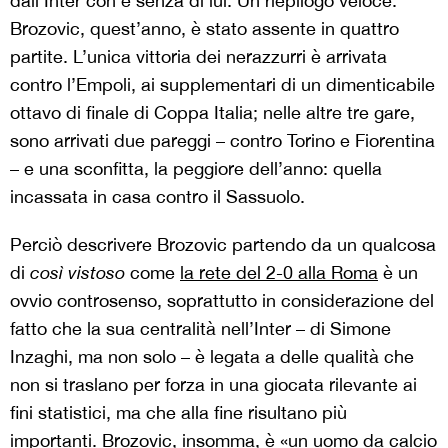
dall’Inter con e senza di lui. Un riepilogo veloce:
Brozovic, quest’anno, è stato assente in quattro
partite. L’unica vittoria dei nerazzurri è arrivata
contro l’Empoli, ai supplementari di un dimenticabile
ottavo di finale di Coppa Italia; nelle altre tre gare,
sono arrivati due pareggi – contro Torino e Fiorentina
– e una sconfitta, la peggiore dell’anno: quella
incassata in casa contro il Sassuolo.
Perciò descrivere Brozovic partendo da un qualcosa
di
così vistoso
come
la rete del 2-0 alla Roma
è un
ovvio controsenso, soprattutto in considerazione del
fatto che la sua centralità nell’Inter – di Simone
Inzaghi, ma non solo – è legata a delle qualità che
non si traslano per forza in una giocata rilevante ai
fini statistici, ma che alla fine risultano più
importanti. Brozovic, insomma, è «un uomo da calcio