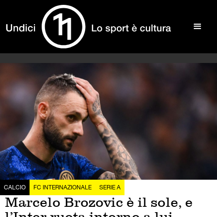
CALCIO
FC INTERNAZIONALE
SERIE A
Marcelo Brozovic è il sole, e
l’Inter ruota intorno a lui