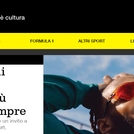
S
FORMULA 1
ALTRI SPORT
L
i
ù
empre
 un invito a
rt.