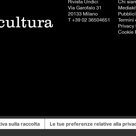
Rivista Undici
Chi sia
Via Garofalo 31
Mediaki
20133 Milano
Pubblici
 cultura
T +39 02 36504651
Termini 
Privacy 
Cookie 
iva sulla raccolta
Le tue preferenze relative alla priva