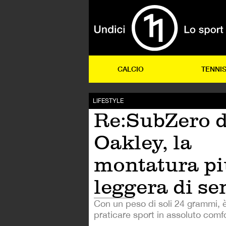
CALCIO
TENNI
LIFESTYLE
Re:SubZero d
Oakley, la
montatura pi
leggera di s
Con un peso di soli 24 grammi, è
praticare sport in assoluto comfo