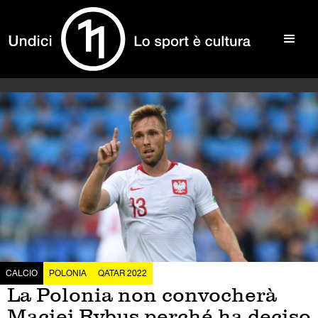
CALCIO
POLONIA
QATAR 2022
La Polonia non convocherà
Maciej Rybus perché ha deciso