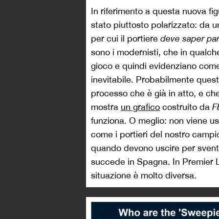
In riferimento a questa nuova figu
stato piuttosto polarizzato: da un
per cui il portiere
deve saper pa
sono i modernisti, che in qualc
gioco e quindi evidenziano com
inevitabile. Probabilmente quest
processo che è già in atto, e che
mostra
un grafico
costruito da
F
funziona. O meglio: non viene usato
come i portieri del nostro camp
quando devono uscire per sventar
succede in Spagna. In Premier L
situazione è molto diversa.