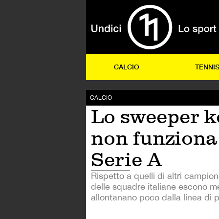
CALCIO
TENNI
CALCIO
Lo sweeper k
non funziona
Serie A
Rispetto a quelli di altri campiona
delle squadre italiane escono me
allontanano poco dalla linea di p