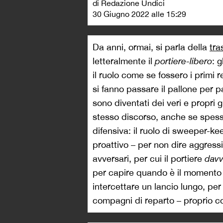
di Redazione Undici
30 Giugno 2022 alle 15:29
Da anni, ormai, si parla della
tra
letteralmente il
portiere-libero
: 
il ruolo come se fossero i primi re
si fanno passare il pallone per 
sono diventati dei veri e propri 
stesso discorso, anche se spess
difensiva: il ruolo di sweeper-
proattivo – per non dire aggressi
avversari, per cui il portiere
dav
per capire quando è il momento d
intercettare un lancio lungo, per 
compagni di reparto – proprio c