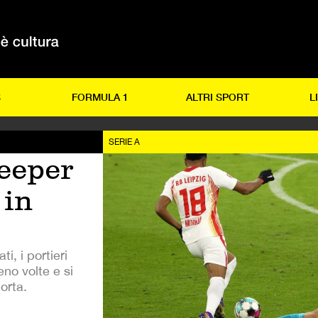
S
FORMULA 1
ALTRI SPORT
L
SERIE A
eeper
 in
ti, i portieri
no volte e si
orta.