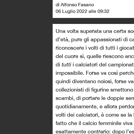
di Alfonso Fasano
06 Luglio 2022 alle 09:32
Una volta superata una certa sog
d’età, pure gli appassionati di c
riconoscere i volti di tutti i gio
del cuore sì, quelle riescono anc
di
tutti
i calciatori del campiona
impossibile. Forse va così perch
quindi diventano noiosi, forse v
collezionisti di figurine smettono
scambi, di portare le doppie se
quotidianamente, e allora perdon
volti dei calciatori, è come se l
fatto che il calcio femminile viv
esattamente contrario: dopo l’es