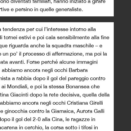
 sono diventati familiari, hanno iniziato a girare
rtive e persino in quelle generaliste.
a tendenza per cui l’interesse intorno alla
 tornei estivi e poi cala sensibilmente alla fine
nque riguarda anche la squadra maschile – e
 un po’ il processo di affermazione, ma poi la
data avanti. Forse perché alcune immagini
tti abbiamo ancora negli occhi Barbara
sta a rabbia dopo il gol del pareggio contro
io ai Mondiali, e poi la stessa Bonansea che
tina Giacinti dopo la rete decisiva, quella della
; abbiamo ancora negli occhi Cristiana Girelli
le ginocchia contro la Giamaica, Aurora Galli
opo il gol del 2-0 alla Cina, le ragazze in
arena in cerchio, la corsa sotto i tifosi in