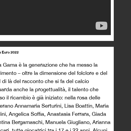
i a Euro 2022
ra Gama è la generazione che ha messo la
imento – oltre la dimensione del folclore e del
l di là del racconto che si fa del calcio
arda anche la progettualità, il talento che
o il ricambio è già iniziato: nella rosa delle
erano Annamaria Serturini, Lisa Boattin, Maria
lini, Angelica Soffia, Anastasia Ferrara, Giada
entina Bergamaschi, Manuela Giugliano, Arianna
ri, tutte giocatrici tra i 17 e i 22 anni. Alcuni