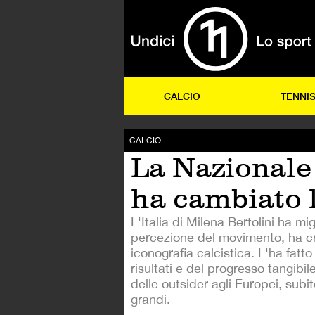
CALCIO
TENNI
CALCIO
La Nazionale
ha cambiato 
L'Italia di Milena Bertolini ha mig
percezione del movimento, ha c
iconografia calcistica. L'ha fatto
risultati e del progresso tangibil
delle outsider agli Europei, subi
grandi.