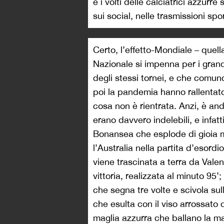
e i volti delle calciatrici azzurre
sui social, nelle trasmissioni spo
Certo, l’effetto-Mondiale – quell
Nazionale si impenna per i grandi
degli stessi tornei, e che comu
poi la pandemia hanno rallentato
cosa non è rientrata. Anzi, è an
erano davvero indelebili, e infa
Bonansea che esplode di gioia mi
l’Australia nella partita d’esord
viene trascinata a terra da Valen
vittoria, realizzata al minuto 95’
che segna tre volte e scivola sul
che esulta con il viso arrossato d
maglia azzurra che ballano la mac