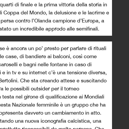
arti di finale e la prima vittoria della storia in
di Coppa del Mondo, la delusione e le lacrime e
ita persa contro l’Olanda campione d’Europa, a
tato un incredibile approdo alle semifinali.
se è ancora un po’ presto per parlare di rituali
elle case, di bandiere ai balconi, così come
oselli e bagni nelle fontane in caso di
li e in tv e su internet c’è una tensione diversa,
na Bertolini. Che sta creando attese e suscitando
 le possibili outsider per il torneo
n testa nel girone di qualificazione ai Mondiali
esta Nazionale femminile è un gruppo che ha
appresenta davvero un cambiamento in atto.
tando una nuova iconografia calcistica, una
oprattutto riconoscibili da molte persone. Che