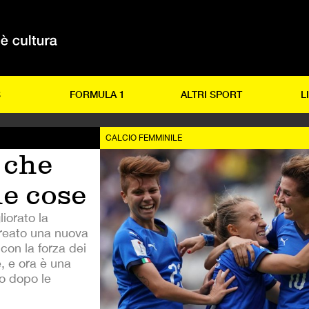
S
FORMULA 1
ALTRI SPORT
L
CALCIO FEMMINILE
 che
le cose
liorato la
reato una nuova
 con la forza dei
e, e ora è una
to dopo le