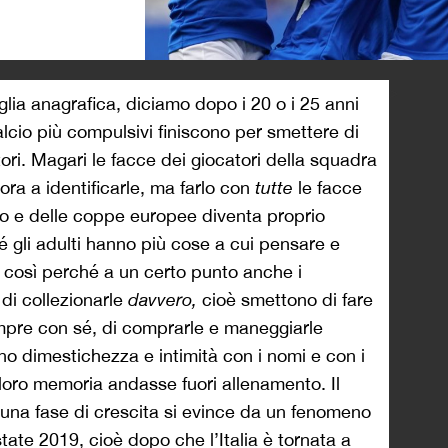
>
lia anagrafica, diciamo dopo i 20 o i 25 anni
alcio più compulsivi finiscono per smettere di
catori. Magari le facce dei giocatori della squadra
ora a identificarle, ma farlo con
tutte
le facce
to e delle coppe europee diventa proprio
é gli adulti hanno più cose a cui pensare e
a così perché a un certo punto anche i
 di collezionarle
davvero,
cioè smettono di fare
mpre con sé, di comprarle e maneggiarle
o dimestichezza e intimità con i nomi e con i
a loro memoria andasse fuori allenamento. Il
a una fase di crescita si evince da un fenomeno
tate 2019, cioè dopo che l’Italia è tornata a