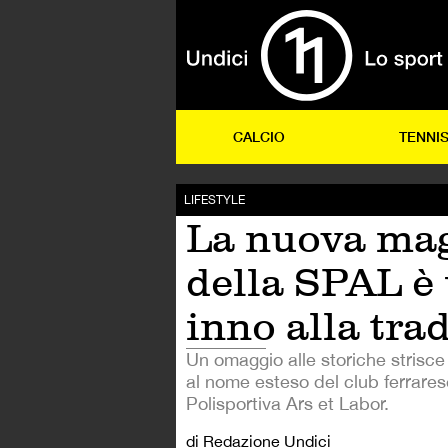
CALCIO
TENNI
LIFESTYLE
La nuova mag
della SPAL è
inno alla tra
Un omaggio alle storiche strisce
al nome esteso del club ferrares
Polisportiva Ars et Labor.
di Redazione Undici