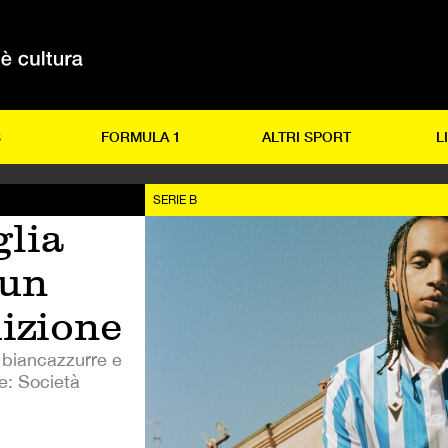
S
FORMULA 1
ALTRI SPORT
L
SERIE B
lia
 un
dizione
 biancazzurre e
e: Società