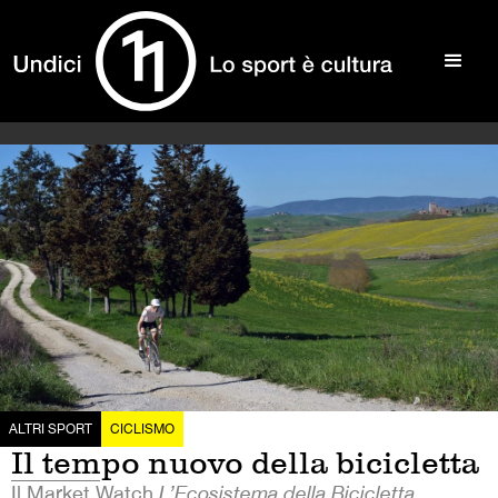
ALTRI SPORT
CICLISMO
Il tempo nuovo della bicicletta
Il Market Watch
L’Ecosistema della Bicicletta
,