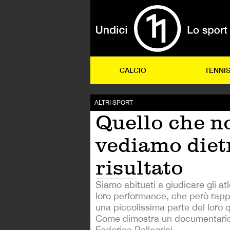
CALCIO
TENNI
ALTRI SPORT
Quello che n
vediamo dietr
risultato
Siamo abituati a giudicare gli atl
loro performance, che però rapp
una piccolissima parte del loro 
Come dimostra un documentario
Federica Pellegrini.