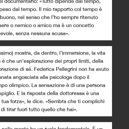
el documentario: «Tutto dipende dal tempo,
ipeso dal tempo. Il mio rapporto col tempo è
buono, nel senso che l’ho sempre ritenuto
ssere o nemico o amico ma è un concetto
tevole, senza nessuna scusa».
issimo) mostra, da dentro, l’immersione, la vita
è che un’esplorazione dei propri limiti, della
razione di sé. Federica Pellegrini non ha avuto
onata angosciata alla psicologa dopo il
po olimpico. La sensazione è di una persona
ppiglio. E la risposta della dottoressa è una
 tua forza», le dice. «Sembra che ti complichi
di tirar fuori tutto quello che hai».
io nella mente ha un ruolo fondamentale. È un