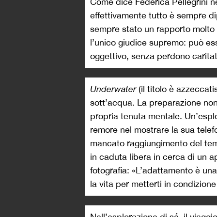
Come dice Federica Pellegrini n
effettivamente tutto è sempre d
sempre stato un rapporto molto 
l’unico giudice supremo: può e
oggettivo, senza perdono carita
Underwater
(il titolo è azzeccat
sott’acqua. La preparazione non 
propria tenuta mentale. Un’esplo
remore nel mostrare la sua telef
mancato raggiungimento del tem
in caduta libera in cerca di un a
fotografia: «L’adattamento è una
la vita per metterti in condizione 
Nell’esplorazione di sé, il viagg