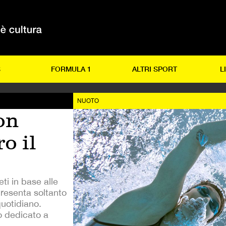
S
FORMULA 1
ALTRI SPORT
L
NUOTO
on
o il
eti in base alle
resenta soltanto
quotidiano.
 dedicato a