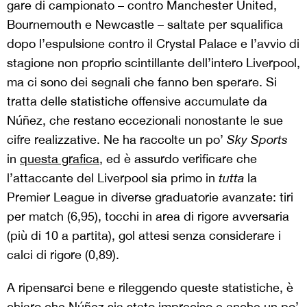
gare di campionato – contro Manchester United,
Bournemouth e Newcastle – saltate per squalifica
dopo l’espulsione contro il Crystal Palace e l’avvio di
stagione non proprio scintillante dell’intero Liverpool,
ma ci sono dei segnali che fanno ben sperare. Si
tratta delle statistiche offensive accumulate da
Núñez, che restano eccezionali nonostante le sue
cifre realizzative. Ne ha raccolte un po’
Sky Sports
in
questa grafica
, ed è assurdo verificare che
l’attaccante del Liverpool sia primo in
tutta
la
Premier League in diverse graduatorie avanzate: tiri
per match (6,95), tocchi in area di rigore avversaria
(più di 10 a partita), gol attesi senza considerare i
calci di rigore (0,89).
A ripensarci bene e rileggendo queste statistiche, è
chiaro che Núñez sia stato impreciso e anche un po’