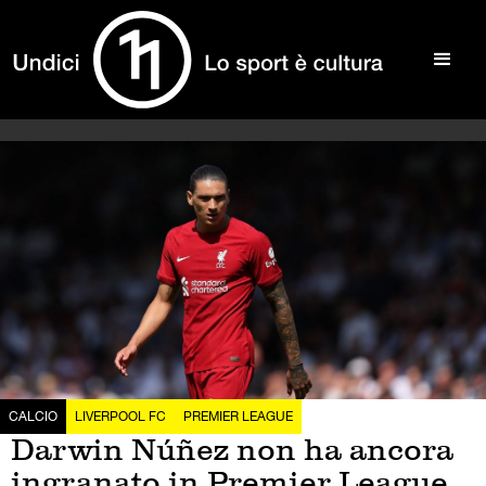
CALCIO
LIVERPOOL FC
PREMIER LEAGUE
Darwin Núñez non ha ancora
ingranato in Premier League,