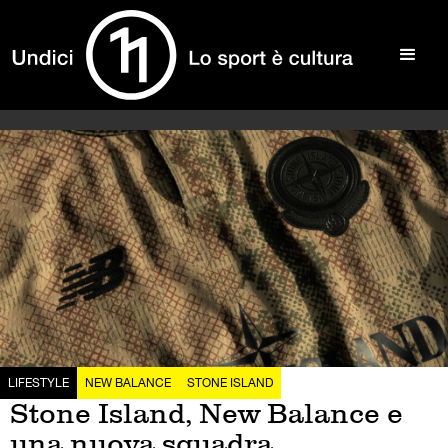
LIFESTYLE
NEW BALANCE
STONE ISLAND
Stone Island, New Balance e
una nuova squadra