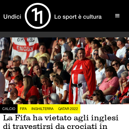
CALCIO
FIFA
INGHILTERRA
QATAR 2022
La Fifa ha vietato agli inglesi
di travestirsi da crociati in