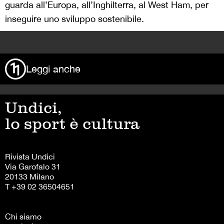
guarda all’Europa, all’Inghilterra, al West Ham, per
inseguire uno sviluppo sostenibile.
>
Leggi anche
Undici,
lo sport è cultura
Rivista Undici
Via Garofalo 31
20133 Milano
T +39 02 36504651
Chi siamo