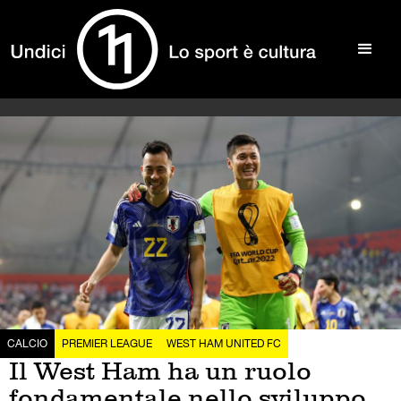
CALCIO
PREMIER LEAGUE
WEST HAM UNITED FC
Il West Ham ha un ruolo
fondamentale nello sviluppo