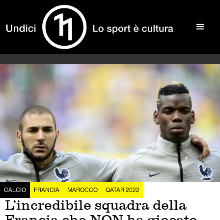
CALCIO
FRANCIA
MAROCCO
QATAR 2022
L’incredibile squadra della
Francia che NON ha giocato