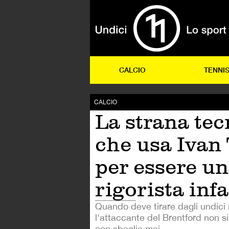
CALCIO
TENNI
CALCIO
La strana tec
che usa Ivan
per essere un
rigorista infa
Quando deve tirare dagli undici 
l'attaccante del Brentford non 
non sbaglia mai.