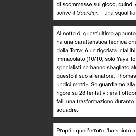
di scommesse sul gioco, quindi 
scrive
il
Guardian
– una squalifi
Al netto di quest’ultimo appunto
ha una caratteristica tecnica ch
della Terra: è un rigorista infalli
immacolato (10/10, solo Yaya Touré
specialisti ne hanno sbagliato a
questo il suo allenatore, Thomas 
undici metri». Se guardiamo alla 
rigore su 28 tentativi: era l’ott
fallì una trasformazione durante 
squadre.
Proprio quell’errore l’ha spinto 