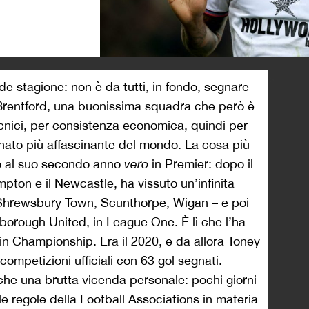
>
e stagione: non è da tutti, in fondo, segnare
 Brentford, una buonissima squadra che però è
tecnici, per consistenza economica, quindi per
onato più affascinante del mondo. La cosa più
o al suo secondo anno
vero
in Premier: dopo il
pton e il Newcastle, ha vissuto un’infinita
y, Shrewsbury Town, Scunthorpe, Wigan – e poi
rborough United, in League One. È lì che l’ha
 in Championship. Era il 2020, e da allora Toney
ompetizioni ufficiali con 63 gol segnati.
he una brutta vicenda personale: pochi giorni
le regole della Football Associations in materia