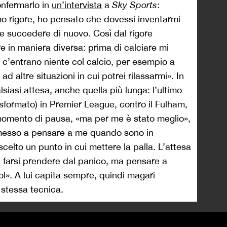
onfermarlo in
un’intervista
a
Sky Sports
:
mo rigore, ho pensato che dovessi inventarmi
e succedere di nuovo. Così dal rigore
e in maniera diversa: prima di calciare mi
c’entrano niente col calcio, per esempio a
altre situazioni in cui potrei rilassarmi». In
asi attesa, anche quella più lunga: l’ultimo
asformato) in Premier League, contro il Fulham,
momento di pausa, «ma per me è stato meglio»,
messo a pensare a me quando sono in
celto un punto in cui mettere la palla. L’attesa
 farsi prendere dal panico, ma pensare a
l». A lui capita sempre, quindi magari
 stessa tecnica.