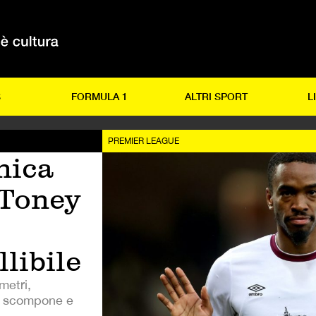
S
FORMULA 1
ALTRI SPORT
L
PREMIER LEAGUE
nica
 Toney
llibile
metri,
si scompone e