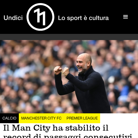
CALCIO
MANCHESTER CITY FC
PREMIER LEAGUE
Il Man City ha stabilito il
record di passaggi consecutivi