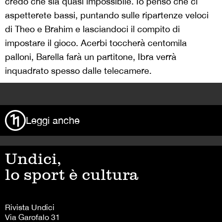
credo che sia quasi impossibile. Io penso che ci
aspetterete bassi, puntando sulle ripartenze veloci
di Theo e Brahim e lasciandoci il compito di
impostare il gioco. Acerbi toccherà centomila
palloni, Barella farà un partitone, Ibra verrà
inquadrato spesso dalle telecamere.
>
Leggi anche
Undici,
lo sport è cultura
Rivista Undici
Via Garofalo 31