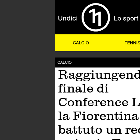
CALCIO
TENNI
CALCIO
Raggiungend
finale di
Conference L
la Fiorentina
battuto un r