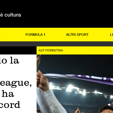
S
FORMULA 1
ALTRI SPORT
L
ACF FIORENTINA
o la
eague,
 ha
ecord