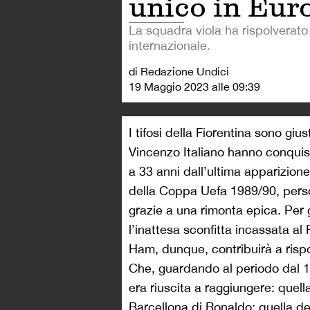
unico in Eur
La squadra viola ha rispolverato 
internazionale.
di Redazione Undici
19 Maggio 2023 alle 09:39
I tifosi della Fiorentina sono giu
Vincenzo Italiano hanno conquist
a 33 anni dall’ultima apparizione
della Coppa Uefa 1989/90, perso
grazie a una rimonta epica. Per g
l’inattesa sconfitta incassata al
Ham, dunque, contribuirà a rispo
Che, guardando al periodo dal 19
era riuscita a raggiungere: quel
Barcellona di Ronaldo; quella del