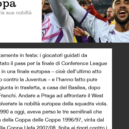
opa
la sua nobiltà
>
stamente in festa: i giocatori guidati da
ato il pass per la finale di Conference League
 in una finale europea – cioè dell’ultimo atto
 contro la Juventus – e l’hanno fatto pure
iunta in trasferta, a casa del Basilea, dopo
 Franchi. Andare a Praga ad affrontare il West
lverare la nobiltà europea della squadra viola.
90 a oggi, aveva perso le tre semifinali che
la della Coppa delle Coppe 1996/97, vinta dal
la Coppa Uefa 2007/08, finita ai rigori contro i