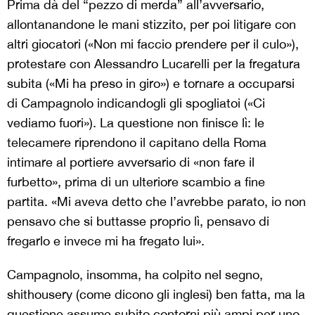
Prima dà del “pezzo di merda” all’avversario,
allontanandone le mani stizzito, per poi litigare con
altri giocatori («Non mi faccio prendere per il culo»),
protestare con Alessandro Lucarelli per la fregatura
subita («Mi ha preso in giro») e tornare a occuparsi
di Campagnolo indicandogli gli spogliatoi («Ci
vediamo fuori»). La questione non finisce lì: le
telecamere riprendono il capitano della Roma
intimare al portiere avversario di «non fare il
furbetto», prima di un ulteriore scambio a fine
partita. «Mi aveva detto che l’avrebbe parato, io non
pensavo che si buttasse proprio lì, pensavo di
fregarlo e invece mi ha fregato lui».
Campagnolo, insomma, ha colpito nel segno,
shithousery (come dicono gli inglesi) ben fatta, ma la
questione assume subito contorni più ampi per uno