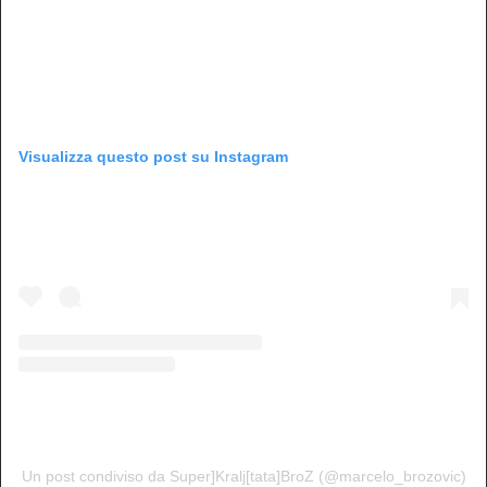
Visualizza questo post su Instagram
Un post condiviso da Super]Kralj[tata]BroZ (@marcelo_brozovic)