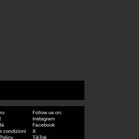
mo
Follow us on:
t
Instagram
tà
Facebook
e condizioni
X
Policy
TikTok