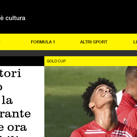
S
FORMULA 1
ALTRI SPORT
L
GOLD CUP
tori
o
la
rante
e ora