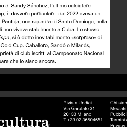
aso di Sandy Sánchez, l’ultimo calciatore
, è davvero particolare: dal 2022 aveva un
co Pantoja, una squadra di Santo Domingo, nella
i non viveva stabilmente a Cuba. Lo stesso
Espn
, si è detto inevitabilmente «sorpreso» di
 Gold Cup. Caballero, Sandó e Milanés,
oprietà di club iscritti al Campeonato Nacional
sare che lo siano ancora.
Rivista Undici
Chi sia
Via Garofalo 31
Mediaki
20133 Milano
Pubblici
 cultura
T +39 02 36504651
Termini 
Privacy 