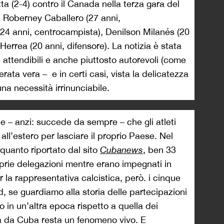
tta (2-4) contro il Canada nella terza gara del
 a Roberney Caballero (27 anni,
24 anni, centrocampista), Denilson Milanés (20
errea (20 anni, difensore). La notizia è stata
e attendibili e anche piuttosto autorevoli (come
rata vera – e in certi casi, vista la delicatezza
una necessità irrinunciabile.
te – anzi: succede da sempre – che gli atleti
all’estero per lasciare il proprio Paese. Nel
quanto riportato dal sito
Cubanews
, ben 33
prie delegazioni mentre erano impegnati in
r la rappresentativa calcistica, però. i cinque
d, se guardiamo alla storia delle partecipazioni
in un’altra epoca rispetto a quella dei
ga da Cuba resta un fenomeno vivo. E