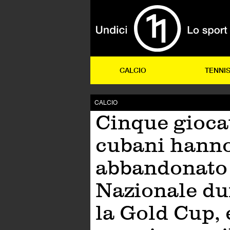
CALCIO
TENNI
CALCIO
Cinque gioca
cubani hann
abbandonato 
Nazionale du
la Gold Cup, 