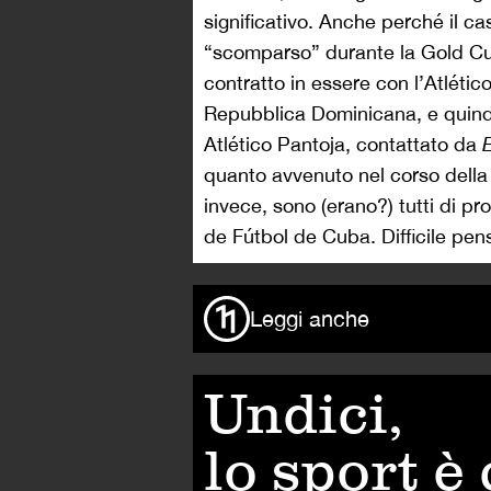
significativo. Anche perché il c
“scomparso” durante la Gold Cup
contratto in essere con l’Atléti
Repubblica Dominicana, e quind
Atlético Pantoja, contattato da
quanto avvenuto nel corso della
invece, sono (erano?) tutti di pr
de Fútbol de Cuba. Difficile pen
Leggi anche
Undici,
lo sport è