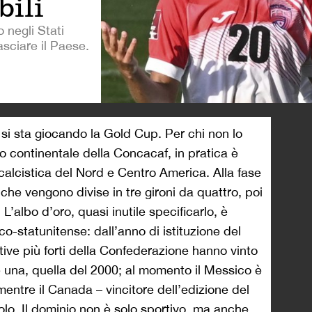
bili
o negli Stati
asciare il Paese.
>
i, si sta giocando la Gold Cup. Per chi non lo
o continentale della Concacaf, in pratica è
alcistica del Nord e Centro America. Alla fase
 che vengono divise in tre gironi da quattro, poi
. L’albo d’oro, quasi inutile specificarlo, è
-statunitense: dall’anno di istituzione del
tive più forti della Confederazione hanno vinto
ne una, quella del 2000; al momento il Messico è
mentre il Canada – vincitore dell’edizione del
olo. Il dominio non è solo sportivo, ma anche