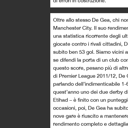
di errori in costruzione.
Oltre allo stesso De Gea, chi non
Manchester City. Il suo rendimen
una statistica ricorrente degli u
giocate contro i rivali cittadini
subito ben 53 gol. Siamo vicini 
se difendi la porta di un club co
questo score, pesano più di altr
di Premier League 2011/12, De Ge
parlando dell’indimenticabile 1-6
quest’anno uno dei due derby di
Etihad – è finito con un punteggi
occasioni, poi, De Gea ha subito 
nove gare è riuscito a mantenere 
rendimento completo e dettaglia