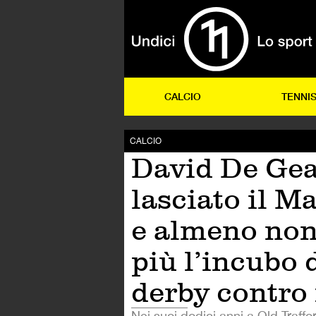
CALCIO
TENNI
CALCIO
David De Gea
lasciato il M
e almeno non
più l’incubo 
derby contro 
Nei suoi dodici anni a Old Traffor