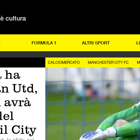
S
FORMULA 1
ALTRI SPORT
L
CALCIOMERCATO
MANCHESTER CITY FC
M
 ha
an Utd,
 avrà
del
il City
d, la sfida coi