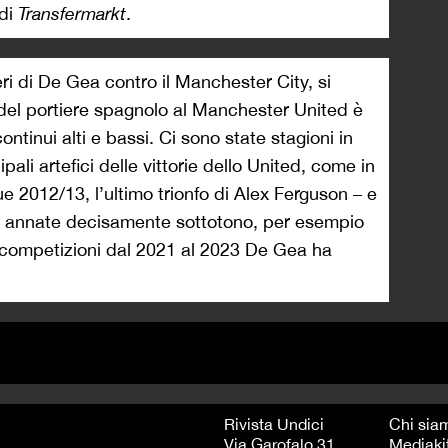
 di
Transfermarkt
.
i di De Gea contro il Manchester City, si
el portiere spagnolo al Manchester United è
ntinui alti e bassi. Ci sono state stagioni in
ali artefici delle vittorie dello United, come in
ue 2012/13, l’ultimo trionfo di Alex Ferguson – e
te annate decisamente sottotono, per esempio
le competizioni dal 2021 al 2023 De Gea ha
Rivista Undici
Chi sia
Via Garofalo 31
Mediaki