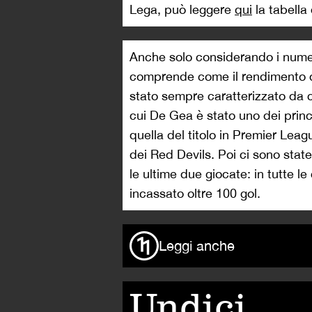
Lega, può leggere
qui
la tabella
Anche solo considerando i numer
comprende come il rendimento d
stato sempre caratterizzato da co
cui De Gea è stato uno dei princip
quella del titolo in Premier Leag
dei Red Devils. Poi ci sono sta
le ultime due giocate: in tutte 
incassato oltre 100 gol.
Leggi anche
Undici,