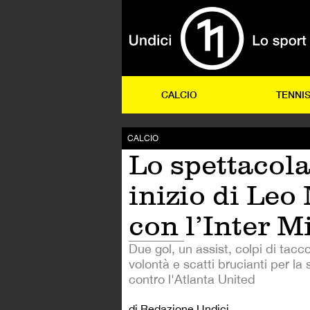
CALCIO
TENNI
CALCIO
Lo spettacol
inizio di Leo
con l’Inter M
Due gol, un assist, colpi di tacco
volontà e scatti brucianti per la 
contro l'Atlanta United
di Redazione Undici