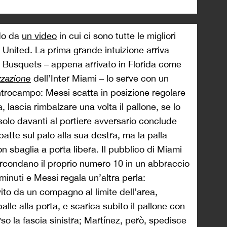
do da
un video
in cui ci sono tutte le migliori
a United. La prima grande intuizione arriva
o Busquets – appena arrivato in Florida come
zzazione
dell’Inter Miami – lo serve con un
ntrocampo: Messi scatta in posizione regolare
a, lascia rimbalzare una volta il pallone, se lo
i solo davanti al portiere avversario conclude
sbatte sul palo alla sua destra, ma la palla
on sbaglia a porta libera. Il pubblico di Miami
ircondano il proprio numero 10 in un abbraccio
minuti e Messi regala un’altra perla:
vito da un compagno al limite dell’area,
lle alla porta, e scarica subito il pallone con
rso la fascia sinistra; Martínez, però, spedisce