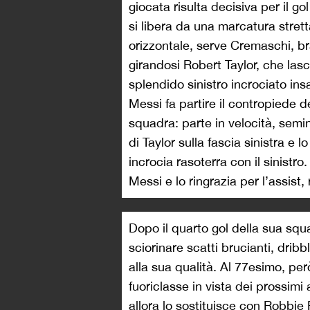
giocata risulta decisiva per il go
si libera da una marcatura stret
orizzontale, serve Cremaschi, bra
girandosi Robert Taylor, che lasc
splendido sinistro incrociato in
Messi fa partire il contropiede d
squadra: parte in velocità, semin
di Taylor sulla fascia sinistra e l
incrocia rasoterra con il sinistro
Messi e lo ringrazia per l’assist,
Dopo il quarto gol della sua squ
sciorinare scatti brucianti, dribb
alla sua qualità. Al 77esimo, per
fuoriclasse in vista dei prossim
allora lo sostituisce con Robbie