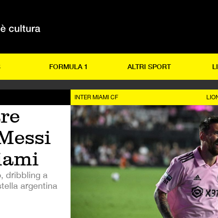
S
FORMULA 1
ALTRI SPORT
L
INTER MIAMI CF
LIO
are
 Messi
iami
, dribbling a
stella argentina