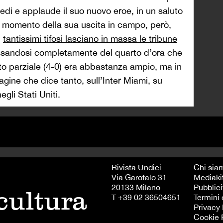
piedi e applaude il suo nuovo eroe, in un saluto
Al momento della sua uscita in campo, però,
:
tantissimi tifosi lasciano in massa le tribune
essandosi completamente del quarto d’ora che
tato parziale (4-0) era abbastanza ampio, ma in
agine che dice tanto, sull’Inter Miami, su
gli Stati Uniti.
Rivista Undici
Chi sia
Via Garofalo 31
Mediaki
20133 Milano
Pubblici
 cultura
T +39 02 36504651
Termini 
Privacy 
Cookie 