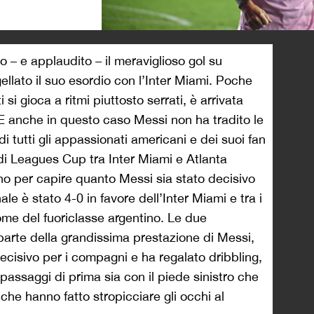
>
to – e applaudito – il meraviglioso gol su
llato il suo esordio con l’Inter Miami. Poche
 si gioca a ritmi piuttosto serrati, è arrivata
 E anche in questo caso Messi non ha tradito le
 di tutti gli appassionati americani e dei suoi fan
a di Leagues Cup tra Inter Miami e Atlanta
ino per capire quanto Messi sia stato decisivo
nale è stato 4-0 in favore dell’Inter Miami e tra i
nome del fuoriclasse argentino. Le due
parte della grandissima prestazione di Messi,
ecisivo per i compagni e ha regalato dribbling,
, passaggi di prima sia con il piede sinistro che
 che hanno fatto stropicciare gli occhi al