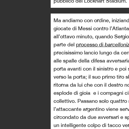
pubblico del Lockhart Stadium.
Ma andiamo con ordine, inizian
giocate di Messi contro l’Atlant
all’ottavo minuto, quando Sergi
parte del
processo di
barcelloni
precisissimo lancio lungo da ce
alle spalle della difesa avversari
porta avanti con il sinistro e po
verso la porta; il suo primo tiro 
ritorna da lui che con il destro n
esplode di gioia e i compagni c
collettivo. Passano solo quattro 
l’attaccante argentino viene ser
circondato da due avversari e spa
un intelligente colpo di tacco ve