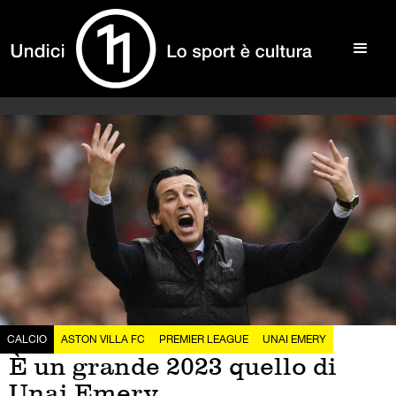
CALCIO
ASTON VILLA FC
PREMIER LEAGUE
UNAI EMERY
È un grande 2023 quello di
Unai Emery