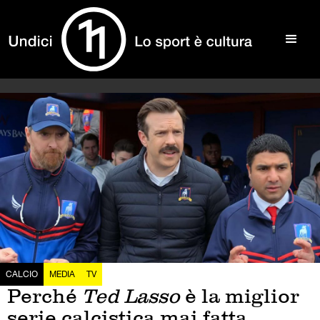
CALCIO
MEDIA
TV
Perché
Ted Lasso
è la miglior
serie calcistica mai fatta