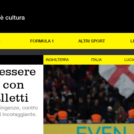
S
FORMULA 1
ALTRI SPORT
L
INGHILTERRA
ITALIA
LUCI
essere
i con
lletti
tingenze, contro
di incoraggiante.