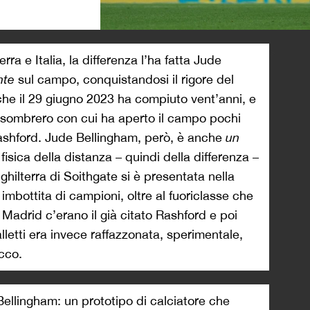
>
rra e Italia, la differenza l’ha fatta Jude
nte
sul campo, conquistandosi il rigore del
che il 29 giugno 2023 ha compiuto vent’anni, e
o-sombrero con cui ha aperto il campo pochi
Rashford. Jude Bellingham, però, è anche
un
isica della distanza – quindi della differenza –
ghilterra di Soithgate si è presentata nella
 imbottita di campioni, oltre al fuoriclasse che
Madrid c’erano il già citato Rashford e poi
alletti era invece raffazzonata, sperimentale,
icco.
ellingham: un prototipo di calciatore che