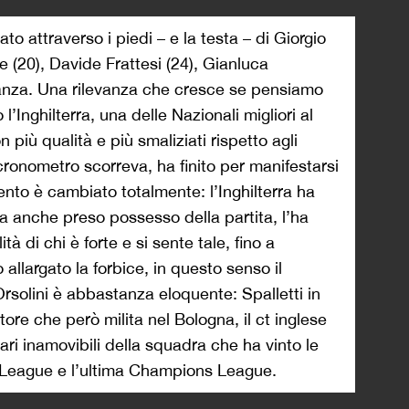
ato attraverso i piedi – e la testa – di Giorgio
e (20), Davide Frattesi (24), Gianluca
anza. Una rilevanza che cresce se pensiamo
l’Inghilterra, una delle Nazionali migliori al
 più qualità e più smaliziati rispetto agli
cronometro scorreva, ha finito per manifestarsi
ento è cambiato totalmente: l’Inghilterra ha
 ha anche preso possesso della partita, l’ha
tà di chi è forte e si sente tale, fino a
 allargato la forbice, in questo senso il
Orsolini è abbastanza eloquente: Spalletti in
ore che però milita nel Bologna, il ct inglese
lari inamovibili della squadra che ha vinto le
er League e l’ultima Champions League.