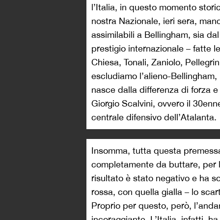
l’Italia, in questo momento stor
nostra Nazionale, ieri sera, manc
assimilabili a Bellingham, sia da
prestigio internazionale – fatte 
Chiesa, Tonali, Zaniolo, Pellegrini
escludiamo l’alieno-Bellingham, il
nasce dalla differenza di forza e
Giorgio Scalvini, ovvero il 30en
centrale difensivo dell’Atalanta.
Insomma, tutta questa premessa 
completamente da buttare, per l’I
risultato è stato negativo e ha s
rossa, con quella gialla – lo scart
Proprio per questo, però, l’and
incoraggiante. L’Italia, infatti, h