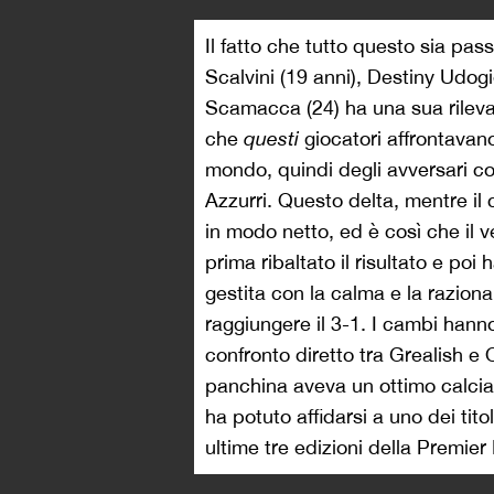
Il fatto che tutto questo sia pass
Scalvini (19 anni), Destiny Udogi
Scamacca (24) ha una sua rilev
che
questi
giocatori affrontavano 
mondo, quindi degli avversari con
Azzurri. Questo delta, mentre il 
in modo netto, ed è così che il v
prima ribaltato il risultato e poi
gestita con la calma e la razionali
raggiungere il 3-1. I cambi hanno
confronto diretto tra Grealish e 
panchina aveva un ottimo calciat
ha potuto affidarsi a uno dei tito
ultime tre edizioni della Premi