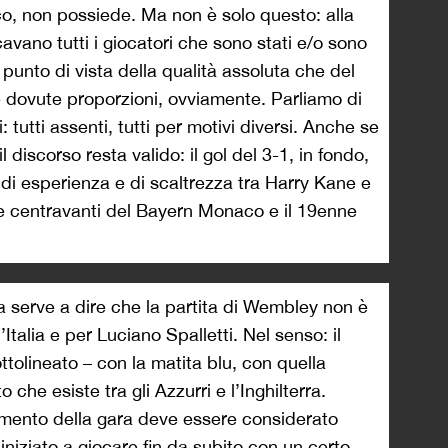
ico, non possiede. Ma non è solo questo: alla
avano tutti i giocatori che sono stati e/o sono
l punto di vista della qualità assoluta che del
le dovute proporzioni, ovviamente. Parliamo di
: tutti assenti, tutti per motivi diversi. Anche se
 discorso resta valido: il gol del 3-1, in fondo,
 di esperienza e di scaltrezza tra Harry Kane e
ne centravanti del Bayern Monaco e il 19enne
serve a dire che la partita di Wembley non è
talia e per Luciano Spalletti. Nel senso: il
ottolineato – con la matita blu, con quella
o che esiste tra gli Azzurri e l’Inghilterra.
amento della gara deve essere considerato
a iniziato a giocare fin da subito con un certo