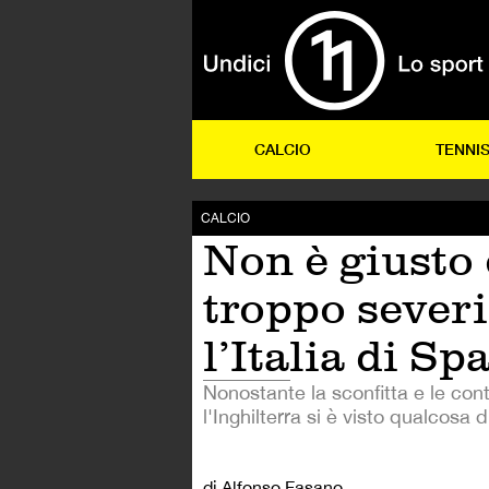
CALCIO
TENNI
CALCIO
Non è giusto 
troppo sever
l’Italia di Spa
Nonostante la sconfitta e le con
l'Inghilterra si è visto qualcosa 
di Alfonso Fasano