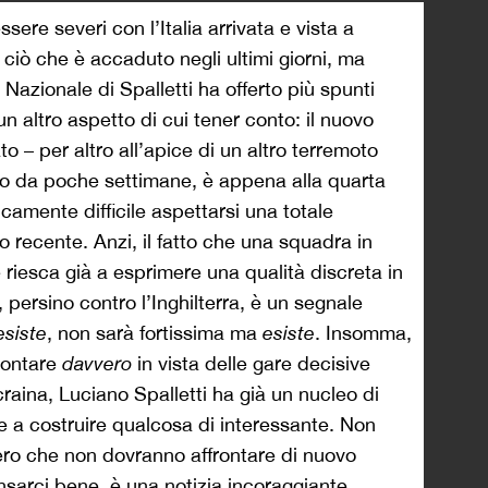
sere severi con l’Italia arrivata e vista a
iò che è accaduto negli ultimi giorni, ma
 Nazionale di Spalletti ha offerto più spunti
un altro aspetto di cui tener conto: il nuovo
o – per altro all’apice di un altro terremoto
olo da poche settimane, è appena alla quarta
ancamente difficile aspettarsi una totale
o recente. Anzi, il fatto che una squadra in
 riesca già a esprimere una qualità discreta in
, persino contro l’Inghilterra, è un segnale
esiste
, non sarà fortissima ma
esiste
. Insomma,
 contare
davvero
in vista delle gare decisive
aina, Luciano Spalletti ha già un nucleo di
re a costruire qualcosa di interessante. Non
ro che non dovranno affrontare di nuovo
sarci bene, è una notizia incoraggiante.