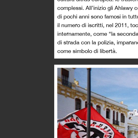
complessi. All’inizio gli Ahlawy
di pochi anni sono famosi in tutto
il numero di iscritti, nel 2011,
internamente, come “la seconda f
di strada con la polizia, imparano
come simbolo di libertà.