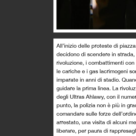
All’inizio delle proteste di piazza 
decidono di scendere in strada, 
rivoluzione, i combattimenti con l
le cariche e i gas lacrimogeni son
imparate in anni di stadio. Quand
guidare la prima linea. La rivolu
degli Ultras Ahlawy, con il nume
punto, la polizia non è più in gra
comandare sulle forze dell’ordi
arrestato, una visita di alcuni me
liberare, per paura di rappresagli