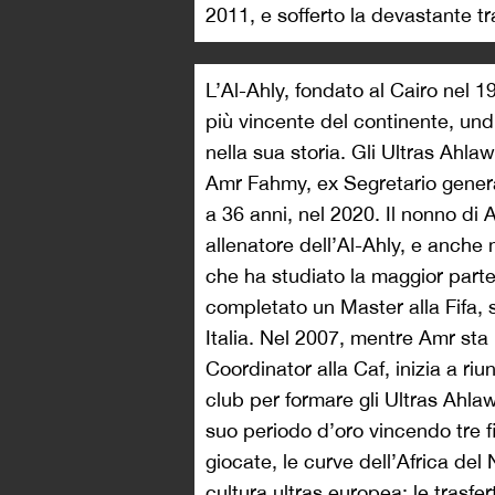
2011, e sofferto la devastante t
L’Al-Ahly, fondato al Cairo nel 19
più vincente del continente, undici
nella sua storia. Gli Ultras Ahlaw
Amr Fahmy, ex Segretario genera
a 36 anni, nel 2020. Il nonno di
allenatore dell’Al-Ahly, e anch
che ha studiato la maggior parte
completato un Master alla Fifa, si
Italia. Nel 2007, mentre Amr sta
Coordinator alla Caf, inizia a riun
club per formare gli Ultras Ahlawy
suo periodo d’oro vincendo tre 
giocate, le curve dell’Africa del 
cultura ultras europea: le trasfe