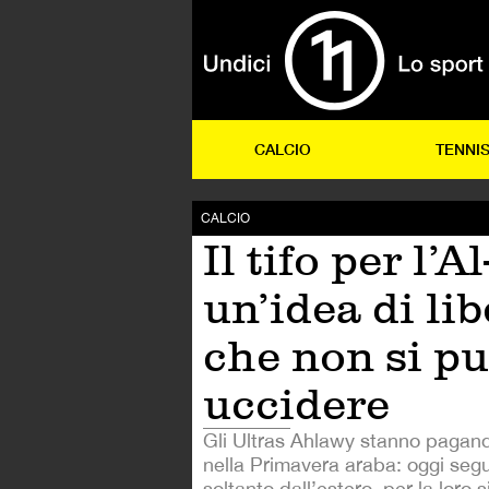
CALCIO
TENNI
CALCIO
Il tifo per l’A
un’idea di lib
che non si p
uccidere
Gli Ultras Ahlawy stanno pagando
nella Primavera araba: oggi seg
soltanto dall’estero, per la loro 