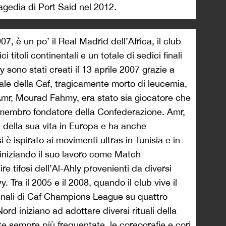
ragedia di Port Said nel 2012.
07, è un po’ il Real Madrid dell’Africa, il club
 titoli continentali e un totale di sedici finali
y sono stati creati il 13 aprile 2007 grazie a
le della Caf, tragicamente morto di leucemia,
 Amr, Mourad Fahmy, era stato sia giocatore che
e membro fondatore della Confederazione. Amr,
 della sua vita in Europa e ha anche
 è ispirato ai movimenti ultras in Tunisia e in
 iniziando il suo lavoro come Match
ire tifosi dell’Al-Ahly provenienti da diversi
. Tra il 2005 e il 2008, quando il club vive il
finali di Caf Champions League su quattro
Nord iniziano ad adottare diversi rituali della
rte sempre più frequentate, le coreografie e cori