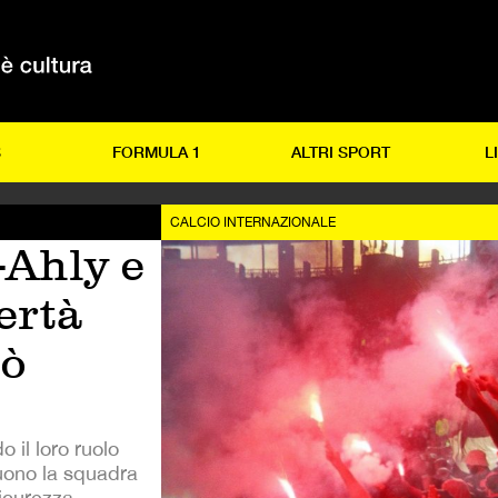
S
FORMULA 1
ALTRI SPORT
L
CALCIO INTERNAZIONALE
l-Ahly e
ertà
uò
 il loro ruolo
uono la squadra
sicurezza.