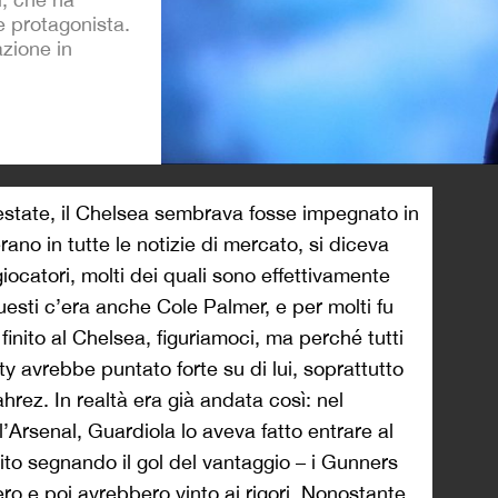
re protagonista.
zione in
>
 estate, il Chelsea sembrava fosse impegnato in
rano in tutte le notizie di mercato, si diceva
giocatori, molti dei quali sono effettivamente
uesti c’era anche Cole Palmer, e per molti fu
inito al Chelsea, figuriamoci, ma perché tutti
 avrebbe puntato forte su di lui, soprattutto
rez. In realtà era già andata così: nel
Arsenal, Guardiola lo aveva fatto entrare al
to segnando il gol del vantaggio – i Gunners
o e poi avrebbero vinto ai rigori. Nonostante