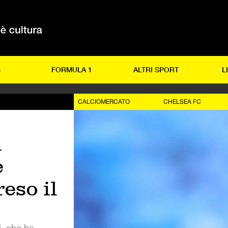
S
FORMULA 1
ALTRI SPORT
L
CALCIOMERCATO
CHELSEA FC
i
e
reso il
i, che ha