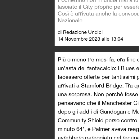
lasciato il City proprio per esse
Così è arrivata anche la convoca
Nazionale.
di Redazione Undici
14 Novembre 2023 alle 13:04
Più o meno tre mesi fa, era fine
un’asta del fantacalcio: i Blues e
facessero offerte per tantissimi 
arrivati a Stamford Bridge. Tra q
una sorpresa. Non perché fosse f
pensavano che il Manchester City
dopo gli addii di Gundogan e Mah
Community Shield perso contro l’
minuto 64′, e Palmer aveva reagi
avrebbero pareggiato nel recuper