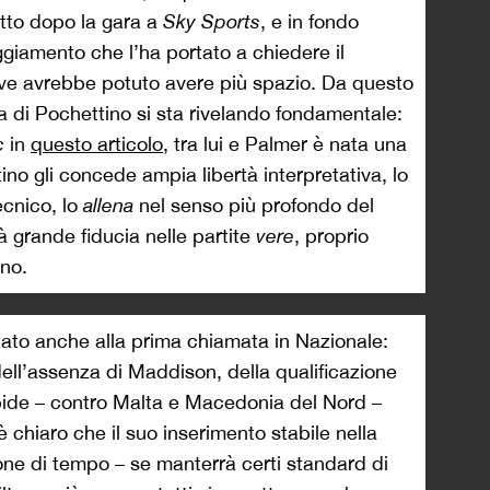
etto dopo la gara a
Sky Sports
, e in fondo
ggiamento che l’ha portato a chiedere il
ve avrebbe potuto avere più spazio. Da questo
a di Pochettino si sta rivelando fondamentale:
ic
in
questo articolo
, tra lui e Palmer è nata una
tino gli concede ampia libertà interpretativa, lo
ecnico, lo
allena
nel senso più profondo del
à grande fiducia nelle partite
vere
, proprio
gno.
tato anche alla prima chiamata in Nazionale:
ell’assenza di Maddison, della qualificazione
bide – contro Malta e Macedonia del Nord –
 chiaro che il suo inserimento stabile nella
ione di tempo – se manterrà certi standard di