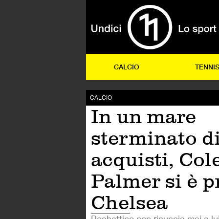
CALCIO
TENNI
CALCIO
In un mare
sterminato d
acquisti, Col
Palmer si è p
Chelsea
Pochettino non rinuncia mai a lu