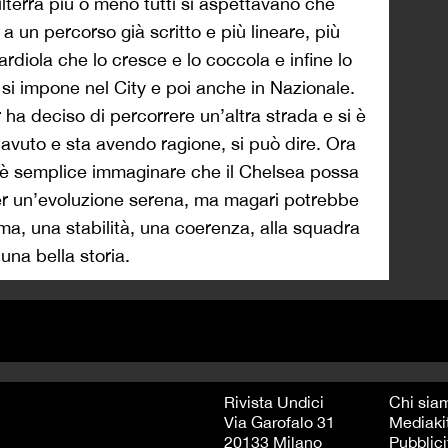
lterra più o meno tutti si aspettavano che
a un percorso già scritto e più lineare, più
ardiola che lo cresce e lo coccola e infine lo
e si impone nel City e poi anche in Nazionale.
ha deciso di percorrere un’altra strada e si è
 avuto e sta avendo ragione, si può dire. Ora
 è semplice immaginare che il Chelsea possa
er un’evoluzione serena, ma magari potrebbe
rma, una stabilità, una coerenza, alla squadra
na bella storia.
Rivista Undici
Chi sia
Via Garofalo 31
Mediaki
20133 Milano
Pubblici