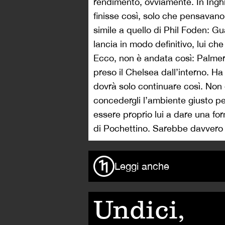
rendimento, ovviamente. In Inghi
finisse così, solo che pensavano 
simile a quello di Phil Foden: Gu
lancia in modo definitivo, lui ch
Ecco, non è andata così: Palmer 
preso il Chelsea dall’interno. Ha
dovrà solo continuare così. Non
concedergli l’ambiente giusto p
essere proprio lui a dare una fo
di Pochettino. Sarebbe davvero u
Leggi anche
Undici,