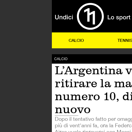
CALCIO
TENNI
CALCIO
L’Argentina 
ritirare la m
numero 10, d
nuovo
Dopo il tentativo fatto per oma
più di vent'anni fa, ora la Feder
Aires vuole riprovarci con Messi