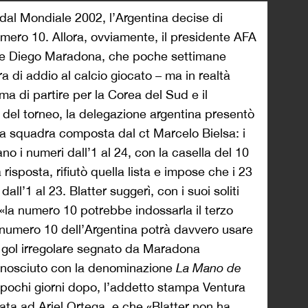
dal Mondiale 2002, l’Argentina decise di
numero 10. Allora, ovviamente, il presidente AFA
re Diego Maradona, che poche settimane
a di addio al calcio giocato – ma in realtà
 di partire per la Corea del Sud e il
 del torneo, la delegazione argentina presentò
 la squadra composta dal ct Marcelo Bielsa: i
o i numeri dall’1 al 24, con la casella del 10
 risposta, rifiutò quella lista e impose che i 23
ll’1 al 23. Blatter suggerì, con i suoi soliti
«la numero 10 potrebbe indossarla il terzo
l numero 10 dell’Argentina potrà davvero usare
al gol irregolare segnato da Maradona
 conosciuto con la denominazione
La Mano de
: pochi giorni dopo, l’addetto stampa Ventura
ta ad Ariel Ortega, e che «Blatter non ha