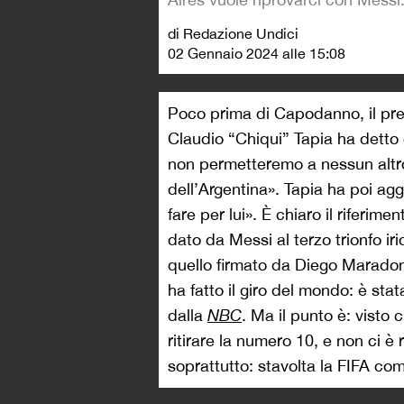
di Redazione Undici
02 Gennaio 2024 alle 15:08
Poco prima di Capodanno, il pres
Claudio “Chiqui” Tapia ha detto 
non permetteremo a nessun altr
dell’Argentina». Tapia ha poi ag
fare per lui». È chiaro il riferim
dato da Messi al terzo trionfo ir
quello firmato da Diego Maradon
ha fatto il giro del mondo: è sta
dalla
NBC
. Ma il punto è: visto 
ritirare la numero 10, e non ci è
soprattutto: stavolta la FIFA co