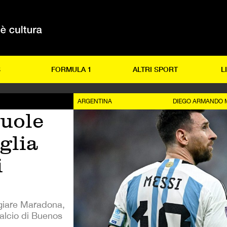
S
FORMULA 1
ALTRI SPORT
L
ARGENTINA
DIEGO ARMANDO
vuole
aglia
i
ggiare Maradona,
calcio di Buenos
.