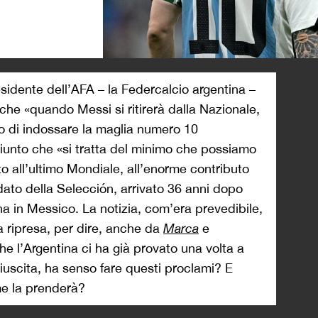
>
idente dell’AFA – la Federcalcio argentina –
che «quando Messi si ritirerà dalla Nazionale,
o di indossare la maglia numero 10
giunto che «si tratta del minimo che possiamo
ento all’ultimo Mondiale, all’enorme contributo
idato della Selección, arrivato 36 anni dopo
a in Messico. La notizia, com’era prevedibile,
ta ripresa, per dire, anche da
Marca
e
che l’Argentina ci ha già provato una volta a
 riuscita, ha senso fare questi proclami? E
me la prenderà?