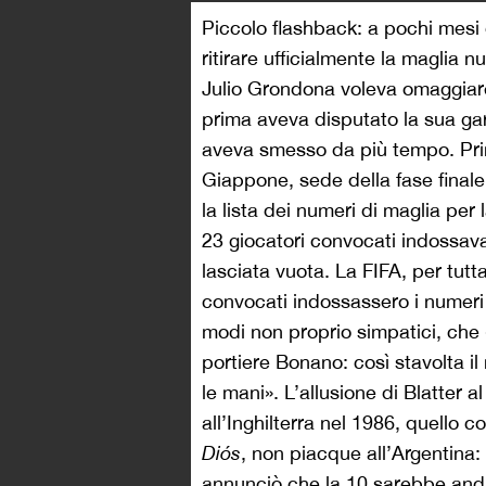
Piccolo flashback: a pochi mesi 
ritirare ufficialmente la maglia 
Julio Grondona voleva omaggia
prima aveva disputato la sua gar
aveva smesso da più tempo. Prima
Giappone, sede della fase finale
la lista dei numeri di maglia per
23 giocatori convocati indossavan
lasciata vuota. La FIFA, per tutta
convocati indossassero i numeri da
modi non proprio simpatici, che 
portiere Bonano: così stavolta i
le mani». L’allusione di Blatter 
all’Inghilterra nel 1986, quello
Diós
, non piacque all’Argentina
annunciò che la 10 sarebbe anda