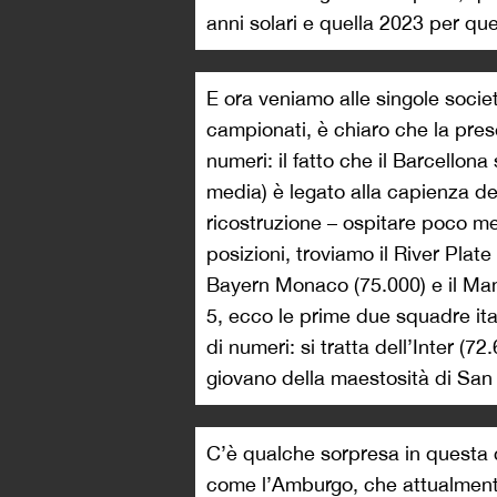
anni solari e quella 2023 per que
E ora veniamo alle singole soci
campionati, è chiaro che la prese
numeri: il fatto che il Barcellona
media) è legato alla capienza d
ricostruzione – ospitare poco me
posizioni, troviamo il River Plate
Bayern Monaco (75.000) e il Man
5, ecco le prime due squadre ital
di numeri: si tratta dell’Inter (7
giovano della maestosità di San 
C’è qualche sorpresa in questa 
come l’Amburgo, che attualment