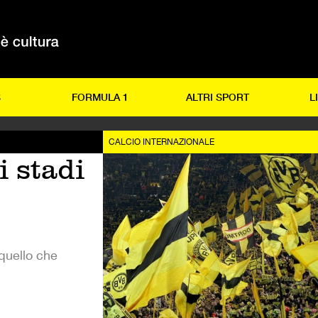
S
FORMULA 1
ALTRI SPORT
L
CALCIO INTERNAZIONALE
i stadi
 quello che