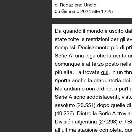
di Redazione Undici
05 Gennaio 2024 alle 12:25
Da quando il mondo è uscito d
state tolte le restrizioni per gli e
riempirsi. Decisamente più di pri
Serie A, una lega che lamenta un
comunque è al terzo posto nella 
più alta. La trovate
qui
, in un th
riporta anche la graduatoria dei 
Ma andiamo con ordine, a partia
Serie A sono soddisfacenti, vist
assoluto (29.551) dopo quelle d
(40.236). Dietro la Serie A trovi
División argentina (27.293) e il B
all’ultima stagione completa, qu