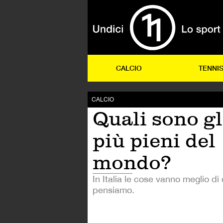
CALCIO
TENNI
CALCIO
Quali sono gl
più pieni del
mondo?
In Italia le cose vanno meglio di
pensiamo.