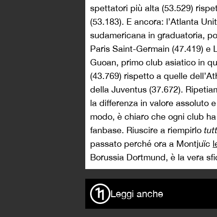
spettatori più alta (53.529) risp
(53.183). E ancora: l’Atlanta U
sudamericana in graduatoria, por
Paris Saint-Germain (47.419) e L
Guoan, primo club asiatico in que
(43.769) rispetto a quelle dell’A
della Juventus (37.672). Ripetia
la differenza in valore assoluto 
modo, è chiaro che ogni club ha
fanbase. Riuscire a riempirlo
tut
passato perché ora a Montjuïc
Borussia Dortmund, è la vera sfi
Leggi anche