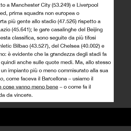
etto a Manchester City (53.249) e Liverpool
nited, prima squadra non europea o
ta più gente allo stadio (47.526) rispetto a
azio (45.641); le gare casalinghe del Beijing
sta classifica, sono seguite da più tifosi
thletic Bilbao (43.527), del Chelsea (40.002) e
mo: è evidente che la grandezza degli stadi fa
e quindi anche sulle quote medi. Ma, allo stesso
 un impianto più o meno commisurato alla sua
to
, come faceva il Barcellona – usiamo il
le cose vanno meno bene
– o come fa il
da da vincere.