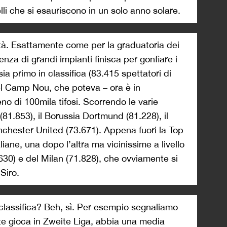
lli che si esauriscono in un solo anno solare.
età. Esattamente come per la graduatoria dei
nza di grandi impianti finisca per gonfiare i
 sia primo in classifica (83.415 spettatori di
el Camp Nou, che poteva – ora è in
no di 100mila tifosi. Scorrendo le varie
 (81.853), il Borussia Dortmund (81.228), il
chester United (73.671). Appena fuori la Top
iane, una dopo l’altra ma vicinissime a livello
2.630) e del Milan (71.828), che ovviamente si
Siro.
classifica? Beh, sì. Per esempio segnaliamo
e gioca in Zweite Liga, abbia una media