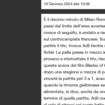
19 Gennaio 2024 alle 10:36
È il decimo minuto di Milan-Rom
passi dal limite dell’area avvers
invece di seguirlo, è andato a r
sul centrocampista francese. Su 
partire il tiro. Invece Adli rientra
Svilar. La palla passa in mezzo a
provano a intercettare il tiro, ri
questa scena del film
Blades of 
dopo una stagione e mezza di panc
vincerà la partita per 3 a 1, sc
quando la rimonta giallorossa segn
alimentata, si dice, anche da uno
termine di quella partita. Adli n
al volo di stracci col cuore ferit