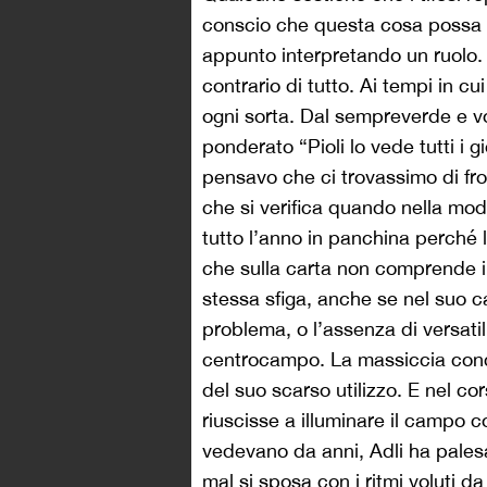
conscio che questa cosa possa a
appunto interpretando un ruolo. V
contrario di tutto. Ai tempi in cu
ogni sorta. Dal sempreverde e volg
ponderato “Pioli lo vede tutti i g
pensavo che ci trovassimo di fro
che si verifica quando nella moda
tutto l’anno in panchina perché 
che sulla carta non comprende il
stessa sfiga, anche se nel suo ca
problema, o l’assenza di versatil
centrocampo.
La massiccia conco
del suo scarso utilizzo. E nel co
riuscisse a illuminare il campo c
vedevano da anni, Adli ha palesat
mal si sposa con i ritmi voluti da