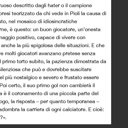
uoso descritto dagli hater o il campione
si teorizzato da chi vede in Pioli la causa di
tosto, nel mosaico di idiosincratiche
rne, è questo: un buon giocatore, un’onesta
naggio positivo, capace di vivere con
 anche la più spigolosa delle situazioni. E che
ve molti giocatori avanzano pretese senza
l primo torto subito, la pazienza dimostrata da
 silenziosa che può e dovrebbe suscitare
l più nostalgico e severo e frustato essere
Poi certo, il suo primo gol non cambierà il
ma è il coronamento di una piccola parte del
ologo, la risposta – per quanto temporanea –
ombra la carriera di ogni calciatore. E cioè:
?».