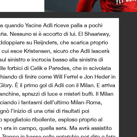
>
a quando Yacine Adli riceve palla a pochi
aria. Nessuno si è accorto di lui. El Shaarawy,
addoppiare su Reijnders, che scarica proprio
cui esce Kristensen, sicuro che Adli lascerà
 sul sinistro e incrocia basso alla sinistra di
lle forbici di Celik e Paredes, che in scivolata
schiando di finire come Will Ferrel e Jon Heder in
Glory
. È il primo gol di Adli con il Milan. E arriva
hine, sprazzi di luce e misteri buffi. Il Milan
acciando i fantasmi dell’ultimo Milan-Roma,
ò l’inizio di una crisi di risultati poi
 spogliatoio ribollente, esploso proprio al
on era in campo, quella sera. Ma avrà assistito
o. Troppo in basso nelle gerarchie per dire o fare