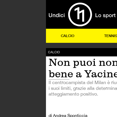
CALCIO
TENNI
CALCIO
Non puoi non
bene a Yacin
Il centrocampista del Milan è ri
i suoi limiti, grazie alla determi
atteggiamento positivo.
di Andrea Sponticcia