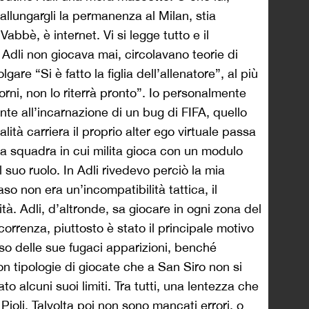
llungargli la permanenza al Milan, stia
abbè, è internet. Vi si legge tutto e il
i Adli non giocava mai, circolavano teorie di
are “Si è fatto la figlia dell’allenatore”, al più
iorni, non lo riterrà pronto”. Io personalmente
nte all’incarnazione di un bug di FIFA, quello
lità carriera il proprio alter ego virtuale passa
la squadra in cui milita gioca con un modulo
 suo ruolo. In Adli rivedevo perciò la mia
so non era un’incompatibilità tattica, il
ità. Adli, d’altronde, sa giocare in ogni zona del
rrenza, piuttosto è stato il principale motivo
rso delle sue fugaci apparizioni, benché
on tipologie di giocate che a San Siro non si
o alcuni suoi limiti. Tra tutti, una lentezza che
 Pioli. Talvolta poi non sono mancati errori, o