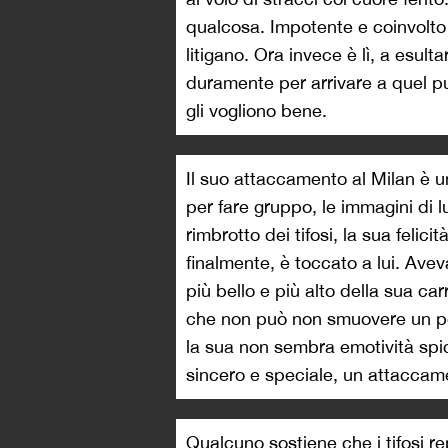
qualcosa. Impotente e coinvolto 
litigano. Ora invece è lì, a esulta
duramente per arrivare a quel pu
gli vogliono bene.
Il suo attaccamento al Milan è 
per fare gruppo, le immagini di lui
rimbrotto dei tifosi, la sua feli
finalmente, è toccato a lui. Avev
più bello e più alto della sua ca
che non può non smuovere un po’
la sua non sembra emotività spic
sincero e speciale, un attaccam
Qualcuno sostiene che i tifosi r