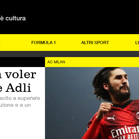
S
FORMULA 1
ALTRI SPORT
L
AC MILAN
 voler
e Adli
uscito a superare
nazione e a un