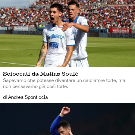
Scioccati da Matias Soulé
Sapevamo che potesse diventare un calciatore forte, ma
non pensavamo già così forte.
di Andrea Sponticcia