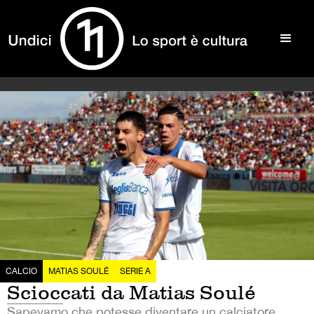
CALCIO
MATIAS SOULÉ
SERIE A
Scioccati da Matias Soulé
Sapevamo che potesse diventare un calciatore