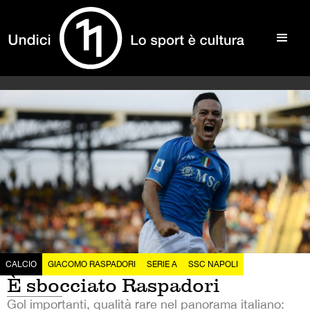
CALCIO
GIACOMO RASPADORI
SERIE A
SSC NAPOLI
È sbocciato Raspadori
Gol importanti, qualità rare nel panorama italiano: