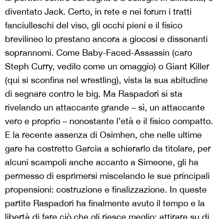
diventato Jack. Certo, in rete e nei forum i tratti
fanciulleschi del viso, gli occhi pieni e il fisico
brevilineo lo prestano ancora a giocosi e dissonanti
soprannomi. Come Baby-Faced-Assassin (caro
Steph Curry, vedilo come un omaggio) o Giant Killer
(qui si sconfina nel wrestling), vista la sua abitudine
di segnare contro le big. Ma Raspadori si sta
rivelando un attaccante grande – sì, un attaccante
vero e proprio – nonostante l’età e il fisico compatto.
E la recente assenza di Osimhen, che nelle ultime
gare ha costretto Garcia a schierarlo da titolare, per
alcuni scampoli anche accanto a Simeone, gli ha
permesso di esprimersi miscelando le sue principali
propensioni: costruzione e finalizzazione. In queste
partite Raspadori ha finalmente avuto il tempo e la
libertà di fare ciò che gli riesce meglio: attirare su di