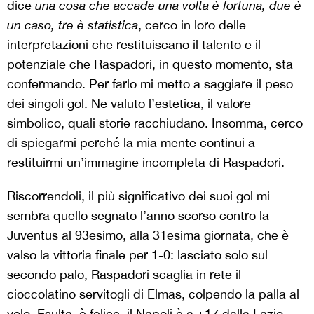
dice
una cosa che accade una volta è fortuna, due è
un caso, tre è statistica
, cerco in loro delle
interpretazioni che restituiscano il talento e il
potenziale che Raspadori, in questo momento, sta
confermando. Per farlo mi metto a saggiare il peso
dei singoli gol. Ne valuto l’estetica, il valore
simbolico, quali storie racchiudano. Insomma, cerco
di spiegarmi perché la mia mente continui a
restituirmi un’immagine incompleta di Raspadori.
Riscorrendoli, il più significativo dei suoi gol mi
sembra quello segnato l’anno scorso contro la
Juventus al 93esimo, alla 31esima giornata, che è
valso la vittoria finale per 1-0: lasciato solo sul
secondo palo, Raspadori scaglia in rete il
cioccolatino servitogli di Elmas, colpendo la palla al
volo. Esulta, è felice, il Napoli è a +17 dalla Lazio