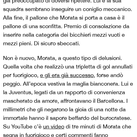
già preoccupato di doversi ripetere. Lui e la sua
squadra sembrano inseguire un coniglio meccanico.
Alla fine, il pallone che Morata si porta a casa è il
pallone di una sconfitta. Premio di consolazione da
inserire nella categoria dei bicchieri mezzi vuoti e
mezzi pieni. Di sicuro sbeccati.
Non è nuovo, Morata, a questo tipo di delusioni.
Quella volta che realizzò una tripletta di gol annullati
per fuorigioco,
e gli era già successo
, forse andò
peggio. All’epoca vestiva la maglia bianconera. Lui e
la Juventus, legati da un rapporto di convenienza
mascherato da amore, affrontavano il Barcellona. I
millimetri che gli negarono la gioia di una notte da
immortale hanno il sapore beffardo del burocratese.
Su YouTube c’è
un video
di tre minuti di Morata che
segna in fuorigioco e certi commenti fanno