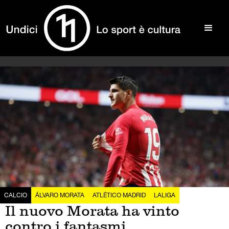
CALCIO
ÁLVARO MORATA
ATLÉTICO MADRID
LALIGA
Il nuovo Morata ha vinto
contro i fantasmi