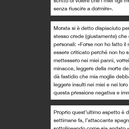
scritto di volere che i miei figli
senza riuscire a dormire».
Morata si è detto dispiaciuto per
stesso crede (giustamente) che es
personali: «Forse non ho fatto i
essere criticato perché non ho s
mettessero nei miei panni, vorre
minacce, leggere della morte dei 
dà fastidio che mia moglie debba
leggere insulti nei miei e nei lor
questa pressione negativa e imm
Proprio quest’ultimo aspetto è d
settimane fa, l’attaccante spag
sottolineando come sia andato «p