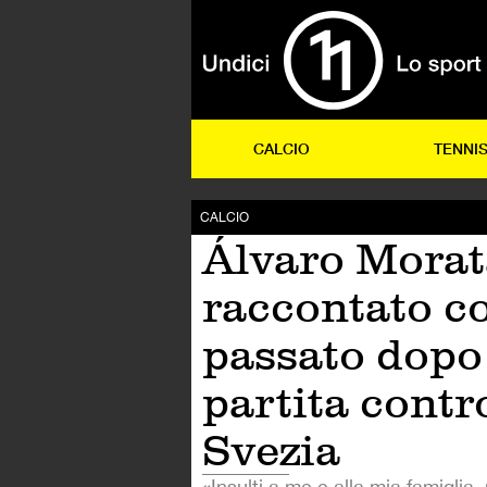
CALCIO
TENNI
CALCIO
Álvaro Morat
raccontato c
passato dopo
partita contr
Svezia
«Insulti a me e alla mia famiglia