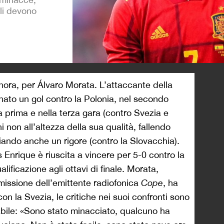
gli devono
>
inora, per Álvaro Morata. L’attaccante della
ato un gol contro la Polonia, nel secondo
la prima e nella terza gara (contro Svezia e
i non all’altezza della sua qualità, fallendo
iando anche un rigore (contro la Slovacchia).
is Enrique è riuscita a vincere per 5-0 contro la
lificazione agli ottavi di finale. Morata,
smissione dell’emittente radiofonica
Cope
, ha
on la Svezia, le critiche nei suoi confronti sono
bile: «Sono stato minacciato, qualcuno ha