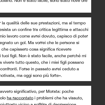
 muoiano. Non è stato facile, sono stato nove ore
 la qualità delle sue prestazioni, ma al tempo
ista un confine tra critica legittima e attacchi
l mio lavoro come avrei dovuto, capisco di poter
egnato un gol. Ma vorrei che le persone si
i che capissero cosa significa ricevere
tuoi figli. Non è stato facile, anche perché mi
 vivere tutto questo, che i miei figli possano
o confronti. Forse in passato avrei ceduto a
otivata, ma oggi sono più forte».
avvero significativo, per Morata: poche
nolo
ha raccontato
i problemi che ha vissuto,
iuttosto vicino a soffrire di depressione,