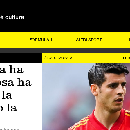
S
FORMULA 1
ALTRI SPORT
L
ÁLVARO MORATA
EUR
a ha
osa ha
 la
o la
, minacce,