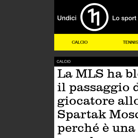
CALCIO
TENNI
CALCIO
La MLS ha bl
il passaggio 
giocatore all
Spartak Mos
perché è una