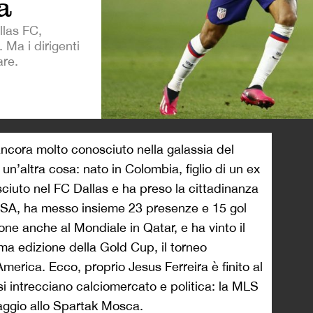
a
allas FC,
Ma i dirigenti
are.
>
ancora molto conosciuto nella galassia del
n’altra cosa: nato in Colombia, figlio di un ex
sciuto nel FC Dallas e ha preso la cittadinanza
USA, ha messo insieme 23 presenze e 15 gol
one anche al Mondiale in Qatar, e ha vinto il
ima edizione della Gold Cup, il torneo
merica. Ecco, proprio Jesus Ferreira è finito al
si intrecciano calciomercato e politica: la MLS
saggio allo Spartak Mosca.