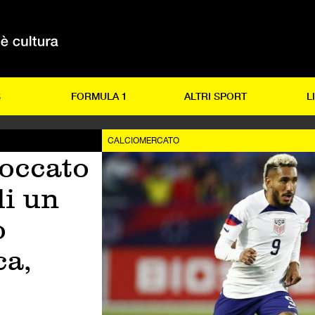
S
FORMULA 1
ALTRI SPORT
L
CALCIOMERCATO
occato
di un
o
ca,