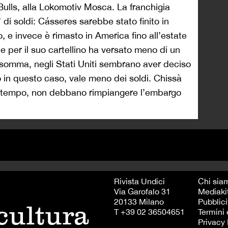
lls, alla Lokomotiv Mosca. La franchigia
di soldi: Cásseres sarebbe stato finito in
o, e invece è rimasto in America fino all’estate
he per il suo cartellino ha versato meno di un
Insomma, negli Stati Uniti sembrano aver deciso
o in questo caso, vale meno dei soldi. Chissà
e tempo, non debbano rimpiangere l’embargo
Rivista Undici
Chi sia
Via Garofalo 31
Mediaki
20133 Milano
Pubblici
 cultura
T +39 02 36504651
Termini 
Privacy 