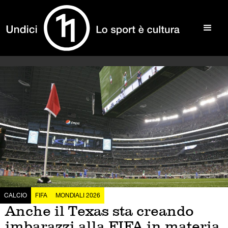
CALCIO
FIFA
MONDIALI 2026
Anche il Texas sta creando
imbarazzi alla FIFA in materia