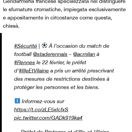
Gendarmeria francese specializzata nel distinguere
le sfumature cromatiche, impiegata esclusivamente
e appositamente in circostanze come questa,
chissà.
#Sécurité
|
À l’occasion du match de
football
@staderennais
–
@acmilan
à
#Rennes
le 22 février, le préfet
d'
#IlleEtVilaine
a pris un arrêté prescrivant
des mesures de restrictions destinées à
protéger les personnes et les biens.
Informez-vous sur
https://t.co/zLE5xlcfxS
pic.twitter.com/GADk919ka4
— Préfet de Bretagne et d'Ille-et-Vilaine